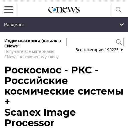
Разделы
Индексная книга (каталог)
CNews
*
Все категории
199225
▼
Получите все материалы
CNews по ключевому слову
Роскосмос - РКС -
Российские
космические системы
+
Scanex Image
Processor