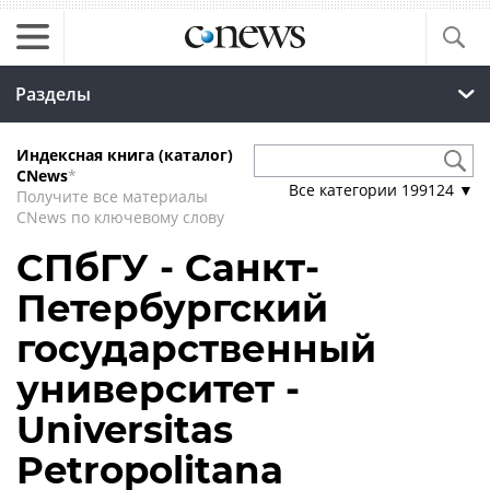
Разделы
Индексная книга (каталог)
CNews
*
Все категории
199124
▼
Получите все материалы
CNews по ключевому слову
СПбГУ - Санкт-
Петербургский
государственный
университет -
Universitas
Petropolitana