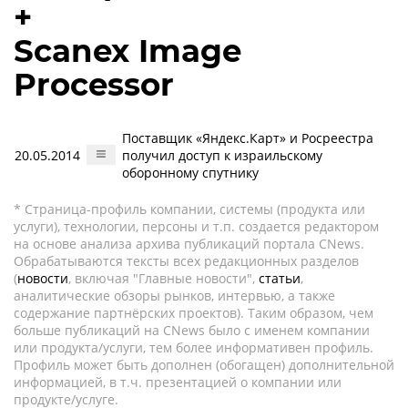
+
Scanex Image
Processor
Поставщик «Яндекс.Карт» и Росреестра
20.05.2014
получил доступ к израильскому
оборонному спутнику
* Страница-профиль компании, системы (продукта или
услуги), технологии, персоны и т.п. создается редактором
на основе анализа архива публикаций портала CNews.
Обрабатываются тексты всех редакционных разделов
(
новости
, включая "Главные новости",
статьи
,
аналитические обзоры рынков, интервью, а также
содержание партнёрских проектов). Таким образом, чем
больше публикаций на CNews было с именем компании
или продукта/услуги, тем более информативен профиль.
Профиль может быть дополнен (обогащен) дополнительной
информацией, в т.ч. презентацией о компании или
продукте/услуге.