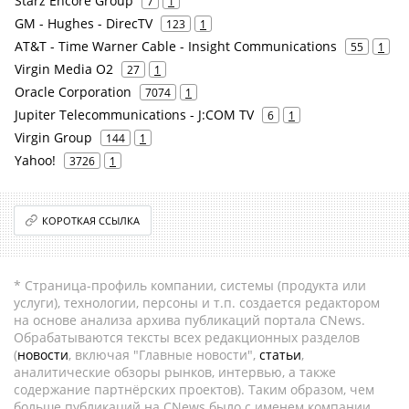
Starz Encore Group
7
1
GM - Hughes - DirecTV
123
1
AT&T - Time Warner Cable - Insight Communications
55
1
Virgin Media O2
27
1
Oracle Corporation
7074
1
Jupiter Telecommunications - J:COM TV
6
1
Virgin Group
144
1
Yahoo!
3726
1
КОРОТКАЯ ССЫЛКА
* Страница-профиль компании, системы (продукта или
услуги), технологии, персоны и т.п. создается редактором
на основе анализа архива публикаций портала CNews.
Обрабатываются тексты всех редакционных разделов
(
новости
, включая "Главные новости",
статьи
,
аналитические обзоры рынков, интервью, а также
содержание партнёрских проектов). Таким образом, чем
больше публикаций на CNews было с именем компании