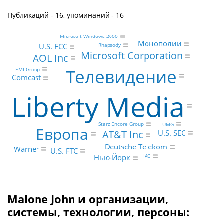
Публикаций - 16, упоминаний - 16
Microsoft Windows 2000
Монополии
U.S. FCC
Rhapsody
Microsoft Corporation
AOL Inc
Телевидение
EMI Group
Comcast
Liberty Media
Starz Encore Group
UMG
Европа
AT&T Inc
U.S. SEC
Deutsche Telekom
Warner
U.S. FTC
Нью-Йорк
IAC
Malone John и организации,
системы, технологии, персоны: