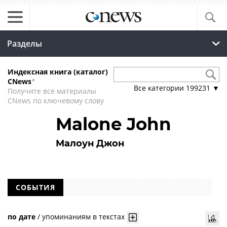
Разделы
Индексная книга (каталог)
CNews
*
Все категории
199231
▼
Получите все материалы
CNews по ключевому слову
Malone John
Малоун Джон
СОБЫТИЯ
по дате
/
упоминаниям в текстах