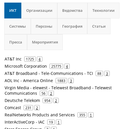
ИКТ
Организации
Ведомства
Технологии
Системы
Персоны
География
Статьи
Пресса
Мероприятия
AT&T Inc
1725
4
Microsoft Corporation
25775
4
AT&T Broadband - Tele-Communications - TCI
88
3
AOL Inc - America Online
1883
3
Virgin Media - elewest - Telewest Broadband - Telewest
Communications
56
2
Deutsche Telekom
954
2
Comcast
231
2
RealNetworks Products and Services
355
1
InterActiveCorp - IAC
19
1