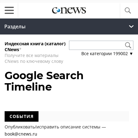
Разделы
Индексная книга (каталог)
CNews
*
Все категории
199002
▼
Получите все материалы
CNews по ключевому слову
Google Search
Timeline
СОБЫТИЯ
Опубликовать/исправить описание системы —
book@cnews.ru