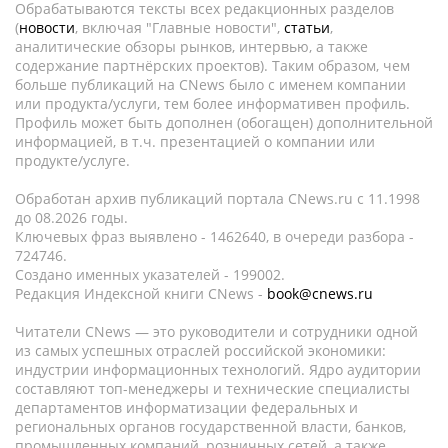
Обрабатываются тексты всех редакционных разделов
(
новости
, включая "Главные новости",
статьи
,
аналитические обзоры рынков, интервью, а также
содержание партнёрских проектов). Таким образом, чем
больше публикаций на CNews было с именем компании
или продукта/услуги, тем более информативен профиль.
Профиль может быть дополнен (обогащен) дополнительной
информацией, в т.ч. презентацией о компании или
продукте/услуге.
Обработан архив публикаций портала CNews.ru c 11.1998
до 08.2026 годы.
Ключевых фраз выявлено - 1462640, в очереди разбора -
724746.
Создано именных указателей - 199002.
Редакция Индексной книги CNews -
book@cnews.ru
Читатели CNews — это руководители и сотрудники одной
из самых успешных отраслей российской экономики:
индустрии информационных технологий. Ядро аудитории
составляют топ-менеджеры и технические специалисты
департаментов информатизации федеральных и
региональных органов государственной власти, банков,
промышленных компаний, розничных сетей, а также