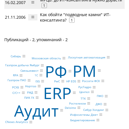
16.02.2007
1
Как обойти "подводные камни" ИТ-
21.11.2006
консалтинга?
1
Публикаций - 2, упоминаний - 2
Сибирь
Лоскутная автоматизация
Московская область
PM
РФ
Газпром добыча Ямбург
Связьинвест
1С
RPA
Газпром ПАО
Россети ФСК
HP EDS
ISG
PwC
ERP
Нортгаз
РусГидро
РСХБ
Центел
РЖД
C/C++
ПФО
ПИК ГК
ТТК
Аудит
Ростелеком
ДФО
Deloitte
Сибур Холдинг
Инфосистемы Джет
Бюджетирование
CNews Analytics