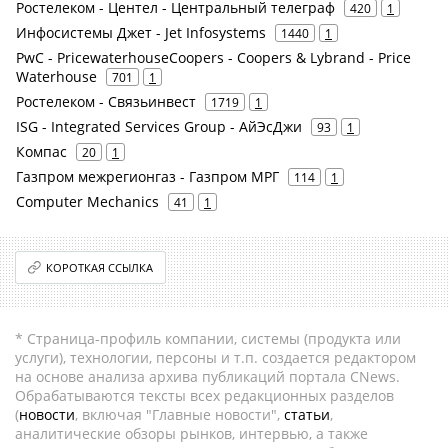
Ростелеком - Центел - Центральный телеграф
420
1
Инфосистемы Джет - Jet Infosystems
1440
1
PwC - PricewaterhouseCoopers - Coopers & Lybrand - Price
Waterhouse
701
1
Ростелеком - Связьинвест
1719
1
ISG - Integrated Services Group - АйЭсДжи
93
1
Компас
20
1
Газпром межрегионгаз - Газпром МРГ
114
1
Computer Mechanics
41
1
КОРОТКАЯ ССЫЛКА
* Страница-профиль компании, системы (продукта или
услуги), технологии, персоны и т.п. создается редактором
на основе анализа архива публикаций портала CNews.
Обрабатываются тексты всех редакционных разделов
(
новости
, включая "Главные новости",
статьи
,
аналитические обзоры рынков, интервью, а также