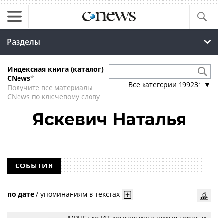
Разделы
Индексная книга (каталог)
CNews
*
Все категории
199231
▼
Получите все материалы
CNews по ключевому слову
Яскевич Наталья
СОБЫТИЯ
по дате
/
упоминаниям в текстах
МРЦБ: до ИТ-консалтинга нужно дорасти