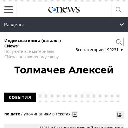
Разделы
Индексная книга (каталог)
CNews
*
Все категории
199231
▼
Получите все материалы
CNews по ключевому слову
Толмачев Алексей
СОБЫТИЯ
по дате
/
упоминаниям в текстах
М2М в России: следующий этап развития