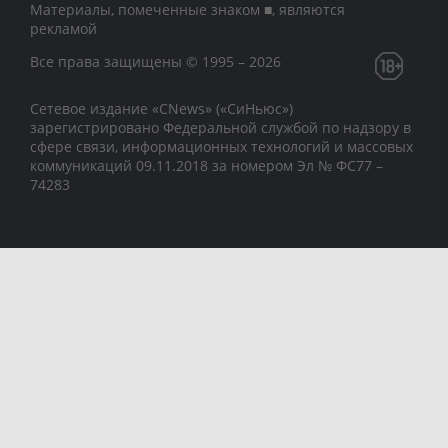
Материалы, помеченные знаком ■, являются
рекламой
Все права защищены © 1995 – 2026
Сетевое издание «CNews» («СиНьюс»)
зарегистрировано Федеральной службой по надзору в
сфере связи, информационных технологий и массовых
коммуникаций 09.11.2018 за номером Эл № ФС77 –
74283