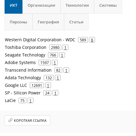
ИКТ
Организации
Технологии
Системы
Персоны
География
Статьи
Western Digital Corporation - WDC
589
6
Toshiba Corporation
2980
1
Seagate Technology
766
1
Adobe Systems
1597
1
Transcend Information
82
1
Adata Technology
132
1
Google LLC
12691
1
SP - Silicon Power
24
1
LaCie
75
1
КОРОТКАЯ ССЫЛКА