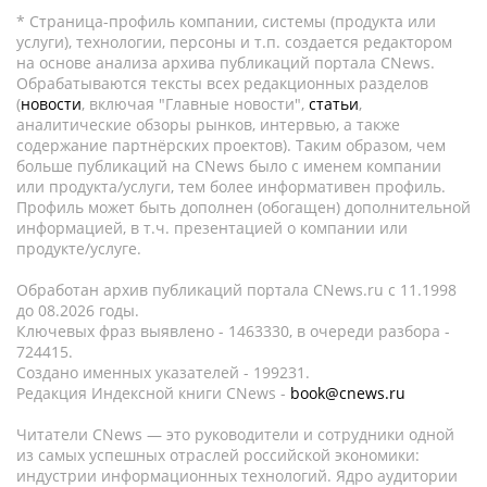
* Страница-профиль компании, системы (продукта или
услуги), технологии, персоны и т.п. создается редактором
на основе анализа архива публикаций портала CNews.
Обрабатываются тексты всех редакционных разделов
(
новости
, включая "Главные новости",
статьи
,
аналитические обзоры рынков, интервью, а также
содержание партнёрских проектов). Таким образом, чем
больше публикаций на CNews было с именем компании
или продукта/услуги, тем более информативен профиль.
Профиль может быть дополнен (обогащен) дополнительной
информацией, в т.ч. презентацией о компании или
продукте/услуге.
Обработан архив публикаций портала CNews.ru c 11.1998
до 08.2026 годы.
Ключевых фраз выявлено - 1463330, в очереди разбора -
724415.
Создано именных указателей - 199231.
Редакция Индексной книги CNews -
book@cnews.ru
Читатели CNews — это руководители и сотрудники одной
из самых успешных отраслей российской экономики:
индустрии информационных технологий. Ядро аудитории