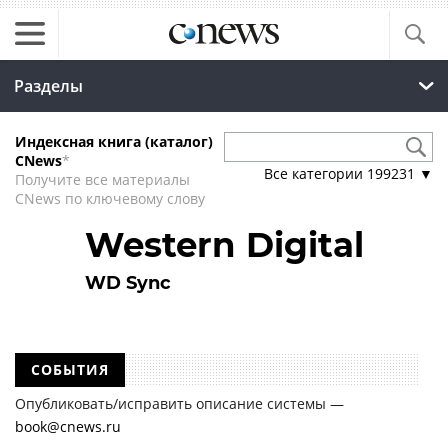
Разделы
Индексная книга (каталог)
CNews
*
Все категории
199231
▼
Получите все материалы
CNews по ключевому слову
Western Digital
WD Sync
СОБЫТИЯ
Опубликовать/исправить описание системы —
book@cnews.ru