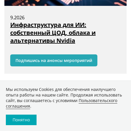
9.2026
Инфраструктура для ИИ:
собственный ЦОД, облака и
альтернативы Nvidia
Подпишись на анонсы мероприятий
Мы используем Сookies для обеспечения наилучшего
опыта работы на нашем сайте. Продолжая использовать
Эксперт подробно остановился на «генераторе
сайт, вы соглашаетесь с условиями
Пользовательского
исследований»: «Это сервис, который анализирует
соглашения
.
запрос и декомпозирует его на структурные
элементы. На основе этого анализа система
Понятно
автоматически формирует набор
релевантных