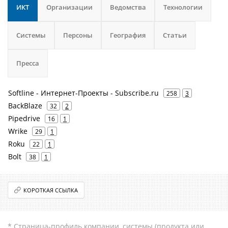
ИКТ
Организации
Ведомства
Технологии
Системы
Персоны
География
Статьи
Пресса
Softline - Интернет-Проекты - Subscribe.ru
258
3
BackBlaze
32
2
Pipedrive
16
1
Wrike
29
1
Roku
22
1
Bolt
38
1
КОРОТКАЯ ССЫЛКА
* Страница-профиль компании, системы (продукта или