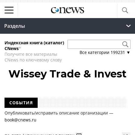
Разделы
Индексная книга (каталог)
CNews
*
Все категории
199231
▼
Получите все материалы
CNews по ключевому слову
Wissey Trade & Invest
СОБЫТИЯ
Опубликовать/исправить описание организации —
book@cnews.ru