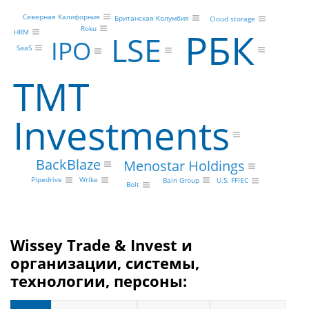
Северная Калифорния
Британская Колумбия
Cloud storage
РБК
Roku
HRM
LSE
IPO
SaaS
TMT
Investments
BackBlaze
Menostar Holdings
Pipedrive
Wrike
Bain Group
U.S. FFIEC
Bolt
Wissey Trade & Invest и
организации, системы,
технологии, персоны: