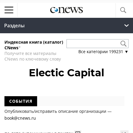
Разделы
Индексная книга (каталог)
CNews
*
Все категории
199231
▼
Получите все материалы
CNews по ключевому слову
Electic Capital
СОБЫТИЯ
Опубликовать/исправить описание организации —
book@cnews.ru