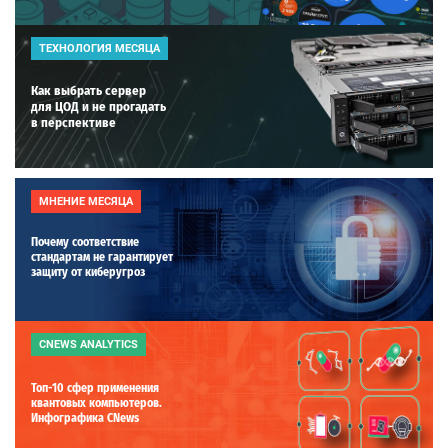
ТЕХНОЛОГИЯ МЕСЯЦА
Как выбрать сервер
для ЦОД и не прогадать
в перспективе
МНЕНИЕ МЕСЯЦА
Почему соответствие
стандартам не гарантирует
защиту от киберугроз
CNEWS ANALYTICS
Топ-10 сфер применения
квантовых компьютеров.
Инфографика CNews