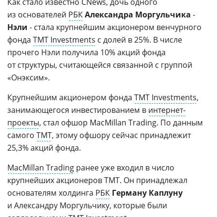
Как стало известно CNews, дочь одного
из основателей
РБК
Александра Моргульчика
-
Нэли
- стала крупнейшим акционером венчурного
фонда
TMT Investments
с долей в 25%. В числе
прочего Нэли получила 10% акций фонда
от структуры, считающейся связанной с группой
«Онэксим».
Крупнейшим акционером фонда
TMT Investments
,
занимающегося инвестированием в
интернет-
проекты
, стал офшор MacMillan Trading. По данным
самого
TMT
, этому офшору сейчас принадлежит
25,3% акций фонда.
MacMillan Trading
ранее уже входил в число
крупнейших акционеров TMT. Он принадлежал
основателям холдинга
РБК
Герману Каплуну
и Александру Моргульчику, которые были