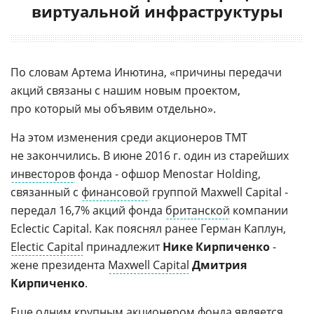
виртуальной инфраструктуры
По словам Артема Инютина, «причины передачи
акций связаны с нашим новым проектом,
про который мы объявим отдельно».
На этом изменения среди акционеров TMT
не закончились. В июне 2016 г. один из старейших
инвесторов
фонда - офшор Menostar Holding,
связанный с
финансовой
группой Maxwell Capital -
передал 16,7% акций фонда
британской
компании
Eclectic Capital. Как пояснял ранее Герман Каплун,
Electic Capital
принадлежит
Нике Кирпиченко
-
жене президента
Maxwell Capital
Дмитрия
Кирпиченко
.
Еще одним крупным акционером фонда является