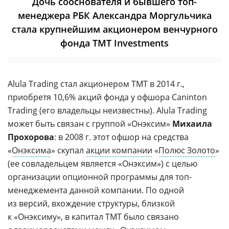
Дочь сооснователя и бывшего топ-
менеджера РБК Александра Моргульчика
стала крупнейшим акционером венчурного
фонда TMT Investments
Alula Trading стал акционером TMT в 2014 г.,
приобретя 10,6% акций фонда у офшора Caninton
Trading (его владельцы неизвестны). Alula Trading
может быть связан с группой «Онэксим»
Михаила
Прохорова
: в 2008 г. этот офшор на средства
«
Онэксима
» скупал
акции компании
«
Полюс Золото
»
(ее совладельцем является «Онэксим») с целью
организации опционной программы для топ-
менеджемента данной компании. По одной
из версий, вхождение структуры, близкой
к «Онэксиму», в капитал TMT было связано