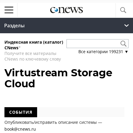
Разделы
Индексная книга (каталог)
CNews
*
Все категории
199231
▼
Получите все материалы
CNews по ключевому слову
Virtustream Storage
Cloud
СОБЫТИЯ
Опубликовать/исправить описание системы —
book@cnews.ru