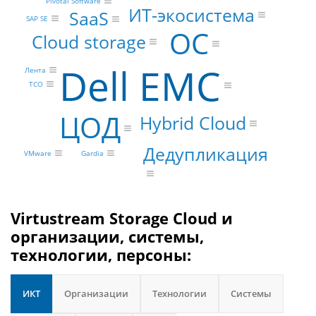
Pivotal Software
ИТ-экосистема
SaaS
SAP SE
ОС
Cloud storage
Dell EMC
Лента
TCO
ЦОД
Hybrid Cloud
Дедупликация
VMware
Gardia
Virtustream Storage Cloud и
организации, системы,
технологии, персоны:
ИКТ
Организации
Технологии
Системы