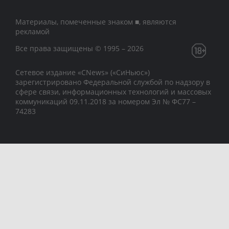
Материалы, помеченные знаком ■, являются
рекламой
Все права защищены © 1995 – 2026
Сетевое издание «CNews» («СиНьюс»)
зарегистрировано Федеральной службой по надзору в
сфере связи, информационных технологий и массовых
коммуникаций 09.11.2018 за номером Эл № ФС77 –
74283