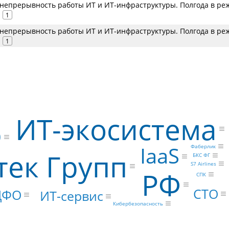
 непрерывность работы ИТ и ИТ-инфраструктуры. Полгода в ре
1
 непрерывность работы ИТ и ИТ-инфраструктуры. Полгода в ре
1
ИТ-экосистема
O
IaaS
Фаберлик
тек Групп
БКС ФГ
S7 Airlines
РФ
СПК
CTO
ЦФО
ИТ-сервис
Кибербезопасность