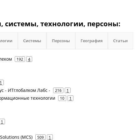
, системы, технологии, персоны:
ологии
Системы
Персоны
География
Статьи
елеком
192
4
1
Рус - ИТглобалком Лабс -
216
1
Информационные технологии
10
1
1
 Solutions (MCS)
509
1