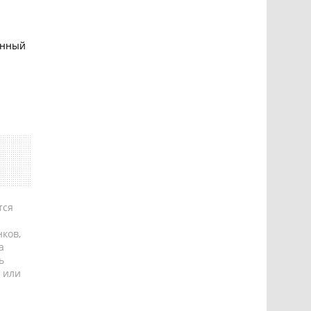
онный
тся
ков,
а
ь
 или