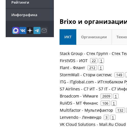
Рейтинги
Инфографика
Brixo и организации
ИКТ
Организации
Техн
Stack Group - Стек Групп - Стек Т
FirstVDS - ИОТ
22
1
Flant - Флант
212
1
StormWall - Сторм системс
149
ITG - ITglobal.com - ИТглобалком 
S7 Airlines - С7 ИТ - S7 IT - С7 
Broadcom - VMware
2609
1
RuVDS - МТ Финанс
106
1
Multifactor - Мультифактор
132
Lenvendo - Ленвендо
3
1
VK Cloud Solutions - Mail.Ru Cloud