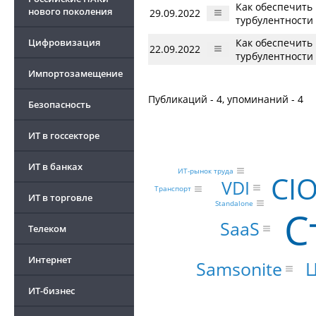
Как обеспечить
нового поколения
29.09.2022
турбулентности
Цифровизация
Как обеспечить
22.09.2022
турбулентности
Импортозамещение
Публикаций - 4, упоминаний - 4
Безопасность
ИТ в госсекторе
ИТ в банках
ИТ-рынок труда
CI
VDI
Транспорт
ИТ в торговле
Standalone
С
SaaS
Телеком
Интернет
Samsonite
ИТ-бизнес