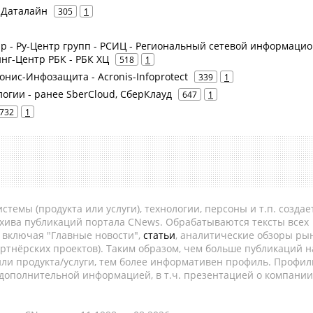
- Даталайн
305
1
oup - Ру-Центр групп - РСИЦ - Региональный сетевой информаци
инг-Центр РБК - РБК ХЦ
518
1
ронис-Инфозащита - Acronis-Infoprotect
339
1
логии - ранее SberCloud, СберКлауд
647
1
732
1
темы (продукта или услуги), технологии, персоны и т.п. создае
рхива публикаций портала CNews. Обрабатываются тексты всех
, включая "Главные новости",
статьи
, аналитические обзоры рын
ртнёрских проектов). Таким образом, чем больше публикаций н
ли продукта/услуги, тем более информативен профиль. Профил
 дополнительной информацией, в т.ч. презентацией о компании