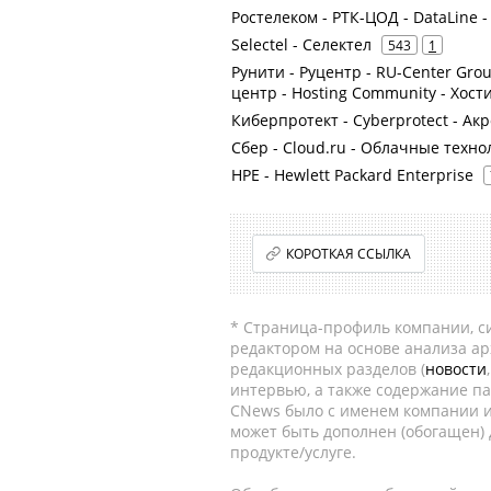
Ростелеком - РТК-ЦОД - DataLine 
Selectel - Селектел
543
1
Рунити - Руцентр - RU-Center Gr
центр - Hosting Community - Хост
Киберпротект - Cyberprotect - Ак
Сбер - Cloud.ru - Облачные техно
HPE - Hewlett Packard Enterprise
КОРОТКАЯ ССЫЛКА
* Страница-профиль компании, сис
редактором на основе анализа а
редакционных разделов (
новости
интервью, а также содержание па
CNews было с именем компании и
может быть дополнен (обогащен)
продукте/услуге.