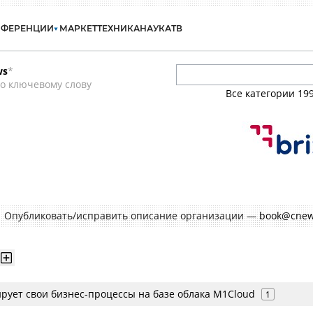
НФЕРЕНЦИИ
МАРКЕТ
ТЕХНИКА
НАУКА
ТВ
ws
*
о ключевому слову
Все категории
19
Опубликовать/исправить описание организации —
book@cnew
ирует свои бизнес-процессы на базе облака M1Cloud
1