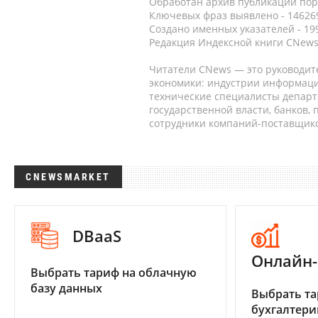
Обработан архив публикаций порт
Ключевых фраз выявлено - 146269
Создано именных указателей - 19
Редакция Индексной книги CNews
Читатели CNews — это руководит
экономики: индустрии информаци
технические специалисты депар
государственной власти, банков,
сотрудники компаний-поставщико
CNEWSMARKET
DBaaS
Онлайн-
Выбрать тариф на облачную
базу данных
Выбрать та
бухгалтер