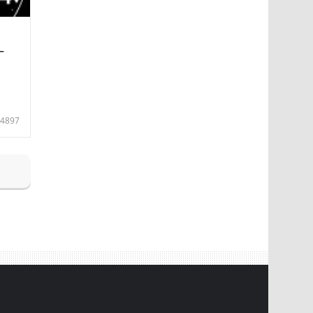
—
4897