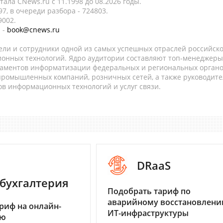
ала CNews.ru c 11.1998 до 08.2026 годы.
7, в очереди разбора - 724803.
9002.
 -
book@cnews.ru
ели и сотрудники одной из самых успешных отраслей российск
онных технологий. Ядро аудитории составляют топ-менеджеры
таментов информатизации федеральных и региональных орган
 промышленных компаний, розничных сетей, а также руководите
в информационных технологий и услуг связи.
DRaaS
бухгалтерия
Подобрать тариф по
аварийному восстановлен
риф на онлайн-
ИТ-инфраструктуры
ию