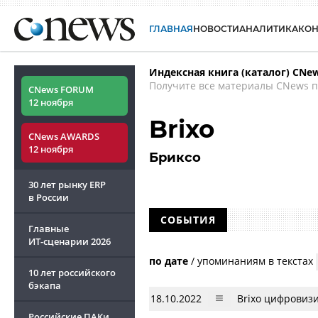
ГЛАВНАЯ
НОВОСТИ
АНАЛИТИКА
КО
Индексная книга (каталог) CNe
Получите все материалы CNews п
CNews FORUM
12 ноября
Brixo
CNews AWARDS
12 ноября
Бриксо
30 лет рынку ERP
в России
СОБЫТИЯ
Главные
ИТ-сценарии
2026
по дате
/
упоминаниям в текстах
10 лет российского
бэкапа
18.10.2022
Brixo цифровиз
Российские ПАКи