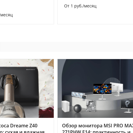
От 1 руб./месяц
/месяц
оса Dreame Z40
Обзор монитора MSI PRO MA
o: сухая и влажная
271PHW E14: практичность и