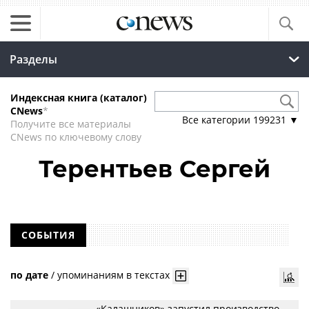
Разделы
Индексная книга (каталог)
CNews
*
Все категории
199231
▼
Получите все материалы
CNews по ключевому слову
Терентьев Сергей
СОБЫТИЯ
по дате
/
упоминаниям в текстах
«Калашников» запустил производство