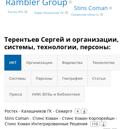
Rambler Group
Stins Coman
Ростех РГК
Корус Консалтинг ГК
Самарская область
Терентьев Сергей и организации,
системы, технологии, персоны:
ИКТ
Организации
Ведомства
Технологии
Системы
Персоны
География
Статьи
Пресса
НИИ, ВУЗы и библиотеки
Ростех - Калашников ГК - Семаргл
4
4
Stins Coman - Стинс Коман - Стинс Коман Корпорейшн -
Стинс Коман Интегрированные Решения
110
2