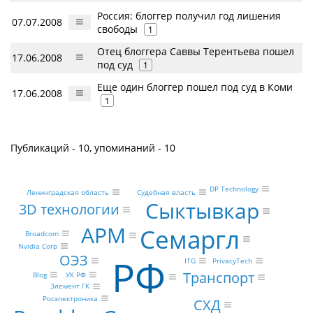
Россия: блоггер получил год лишения
07.07.2008
свободы
1
Отец блоггера Саввы Терентьева пошел
17.06.2008
под суд
1
Еще один блоггер пошел под суд в Коми
17.06.2008
1
Публикаций - 10, упоминаний - 10
DP Technology
Судебная власть
Ленинградская область
Сыктывкар
3D технологии
АРМ
Семаргл
Broadcom
Nvidia Corp
ОЭЗ
РФ
ITG
PrivacyTech
Транспорт
УК РФ
Blog
Элемент ГК
Росэлектроника
СХД