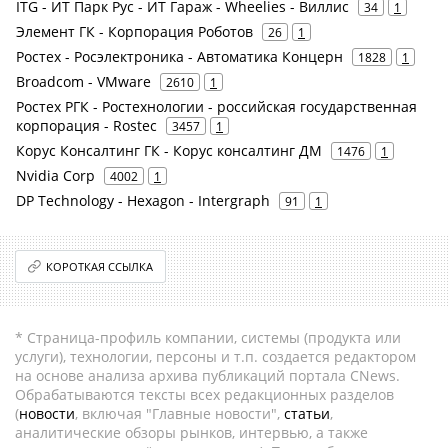
ITG - ИТ Парк Рус - ИТ Гараж - Wheelies - Виллис
34
1
Элемент ГК - Корпорация Роботов
26
1
Ростех - Росэлектроника - Автоматика Концерн
1828
1
Broadcom - VMware
2610
1
Ростех РГК - Ростехнологии - российская государственная
корпорация - Rostec
3457
1
Корус Консалтинг ГК - Корус консалтинг ДМ
1476
1
Nvidia Corp
4002
1
DP Technology - Hexagon - Intergraph
91
1
КОРОТКАЯ ССЫЛКА
* Страница-профиль компании, системы (продукта или
услуги), технологии, персоны и т.п. создается редактором
на основе анализа архива публикаций портала CNews.
Обрабатываются тексты всех редакционных разделов
(
новости
, включая "Главные новости",
статьи
,
аналитические обзоры рынков, интервью, а также