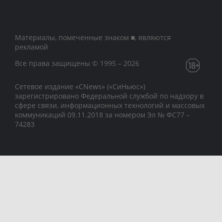
Материалы, помеченные знаком ■, являются
рекламой
Все права защищены © 1995 – 2026
Сетевое издание «CNews» («СиНьюс»)
зарегистрировано Федеральной службой по надзору в
сфере связи, информационных технологий и массовых
коммуникаций 09.11.2018 за номером Эл № ФС77 –
74283