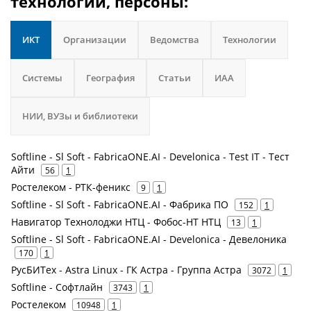
технологии, персоны:
ИКТ
Организации
Ведомства
Технологии
Системы
География
Статьи
ИАА
НИИ, ВУЗы и библиотеки
Softline - Sl Soft - FabricaONE.AI - Develonica - Test IT - Тест
Айти
56
1
Ростелеком - РТК-феникс
9
1
Softline - Sl Soft - FabricaONE.AI - Фабрика ПО
152
1
Навигатор Технолоджи НТЦ - Фобос-НТ НТЦ
13
1
Softline - Sl Soft - FabricaONE.AI - Develonica - Девелоника
170
1
РусБИТех - Astra Linux - ГК Астра - Группа Астра
3072
1
Softline - Софтлайн
3743
1
Ростелеком
10948
1