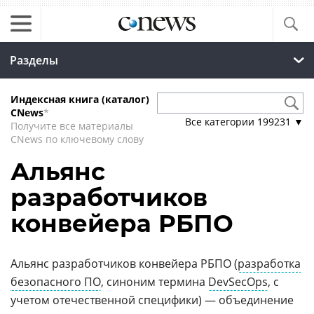
Разделы
Индексная книга (каталог)
CNews
*
Все категории
199231
▼
Получите все материалы
CNews по ключевому слову
Альянс
разработчиков
конвейера РБПО
Альянс разработчиков конвейера РБПО (
разработка
безопасного ПО
, синоним термина
DevSecOps
, с
учетом отечественной специфики) — объединение