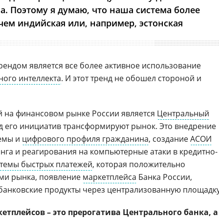
. Поэтому я думаю, что наша система более
чем индийская или, например, эстонская
ендом является все более активное использование
ного интеллекта
. И этот тренд не обошел стороной и
 на финансовом рынке России является
Центральный
яд его инициатив трансформируют рынок. Это внедрение
емы и
цифрового профиля гражданина
, создание
АСОИ
нга и реагирования на компьютерные атаки в кредитно-
темы быстрых платежей
, которая положительно
ами рынка, появление
маркетплейса
Банка России,
банковские продукты через централизованную площадку
етплейсов – это прерогатива Центрального банка, а