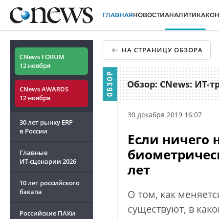
ГЛАВНАЯ
НОВОСТИ
АНАЛИТИКА
КО
НА СТРАНИЦУ ОБЗОРА
CNews FORUM
12 ноября
Обзор: CNews: ИТ-т
CNews AWARDS
12 ноября
30 декабря 2019 16:07
30 лет рынку ERP
в России
Если ничего 
биометричес
Главные
ИТ-сценарии
2026
лет
10 лет российского
бэкапа
О том, как меняетс
существуют, в как
Российские ПАКи