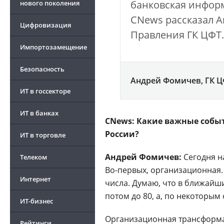
банковская инфор
нового поколения
CNews рассказал А
Цифровизация
Правления ГК ЦФТ.
Импортозамещение
Безопасность
Андрей Фомичев, ГК 
ИТ в госсекторе
ИТ в банках
CNews: Какие важные собы
России?
ИТ в торговле
Андрей Фомичев:
Сегодня н
Телеком
Во-первых, организационная
Интернет
числа. Думаю, что в ближайш
потом до 80, а, по некоторым
ИТ-бизнес
Организационная трансформа
Рейтинги