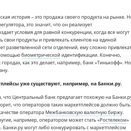
кая история – это продажа своего продукта на рынке. Н
егулятора, это значит, что он реализует
здает условия для равной конкуренции, когда все могут
ь свои продукты и привлекать клиентов на единой
нет разветвленной сети отделений, ему сложно привлека
с помощью
биометрической
идентификации. Конечно,
 городах, как это делает, например, банк «Тинькофф». Но
ану.
плейсы уже существуют, например, на Банки.ру.
н, что Центральный банк предлагает похожую на Банки.р
ворит, что операторов таких маркетплейсов должно быть
 качестве оператора
Межбанковскую валютную биржу
.
ругие, например, оператором может стать «
Ростелеком
»
я.
Банки.ру
могут либо конкурировать с маркетплейсом