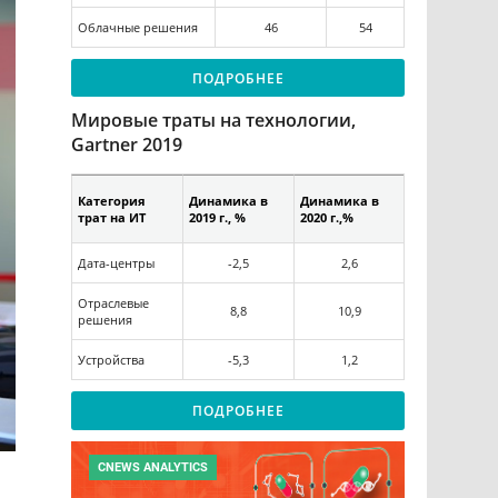
Облачные решения
46
54
ПОДРОБНЕЕ
Мировые траты на технологии,
Gartner 2019
Категория
Динамика в
Динамика в
трат на ИТ
2019 г., %
2020 г.,%
Дата-центры
-2,5
2,6
Отраслевые
8,8
10,9
решения
Устройства
-5,3
1,2
ПОДРОБНЕЕ
CNEWS ANALYTICS