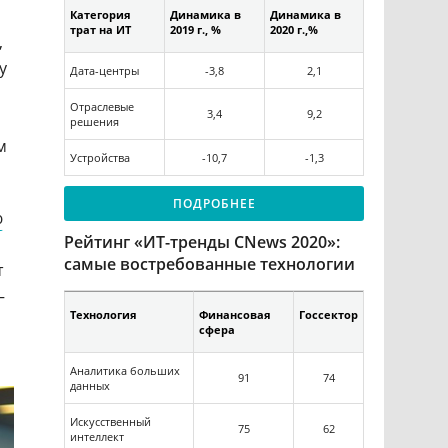
Категория
Динамика в
Динамика в
трат на ИТ
2019 г., %
2020 г.,%
,
у
Дата-центры
-3,8
2,1
Отраслевые
3,4
9,2
решения
м
Устройства
-10,7
-1,3
ПОДРОБНЕЕ
ю
Рейтинг «ИТ-тренды CNews 2020»:
самые востребованные технологии
т
–
Технология
Финансовая
Госсектор
сфера
Аналитика больших
91
74
данных
Искусственный
75
62
интеллект