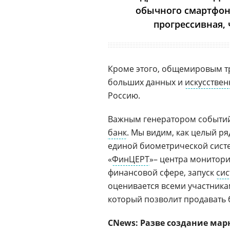
обычного смартфона
прогрессивная, 
Кроме этого, общемировым тр
больших данных и
искусствен
Россию.
Важным генератором событий
банк
. Мы видим, как целый р
единой биометрической сист
«
ФинЦЕРТ
»– центра монитори
финансовой сфере, запуск
сис
оценивается всеми участник
который позволит продавать 
CNews: Разве создание марк