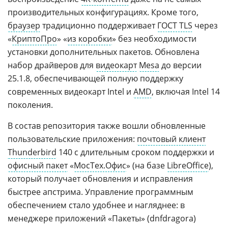
производительных конфигурациях. Кроме того,
браузер
традиционно поддерживает
ГОСТ TLS
через
«
КриптоПро
» «
из коробки
» без необходимости
установки дополнительных пакетов. Обновлена
набор драйверов для
видеокарт
Mesa
до версии
25.1.8, обеспечивающей полную поддержку
современных видеокарт Intel и
AMD
, включая Intel 14
поколения.
В состав репозитория также вошли обновленные
пользовательские приложения:
почтовый клиент
Thunderbird
140 с длительным сроком поддержки и
офисный пакет
«
МосТех.Офис
» (на базе
LibreOffice
),
который получает обновления и исправления
быстрее апстрима. Управление программным
обеспечением стало удобнее и нагляднее: в
менеджере приложений «Пакеты» (dnfdragora)