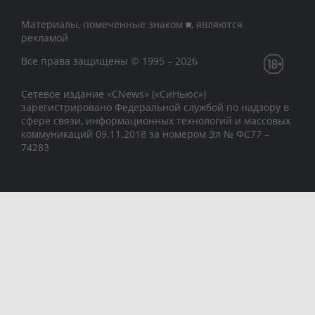
Материалы, помеченные знаком ■, являются
рекламой
Все права защищены © 1995 – 2026
Сетевое издание «CNews» («СиНьюс»)
зарегистрировано Федеральной службой по надзору в
сфере связи, информационных технологий и массовых
коммуникаций 09.11.2018 за номером Эл № ФС77 –
74283