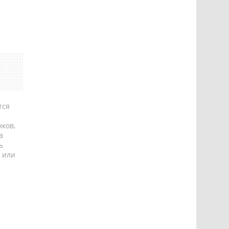
тся
ков,
а
ь
 или