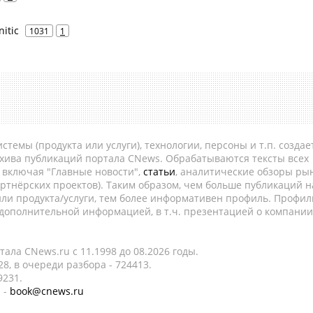
itic
1031
1
темы (продукта или услуги), технологии, персоны и т.п. создае
рхива публикаций портала CNews. Обрабатываются тексты всех
, включая "Главные новости",
статьи
, аналитические обзоры рын
ртнёрских проектов). Таким образом, чем больше публикаций н
ли продукта/услуги, тем более информативен профиль. Профил
 дополнительной информацией, в т.ч. презентацией о компании
ала CNews.ru c 11.1998 до 08.2026 годы.
8, в очереди разбора - 724413.
9231.
 -
book@cnews.ru