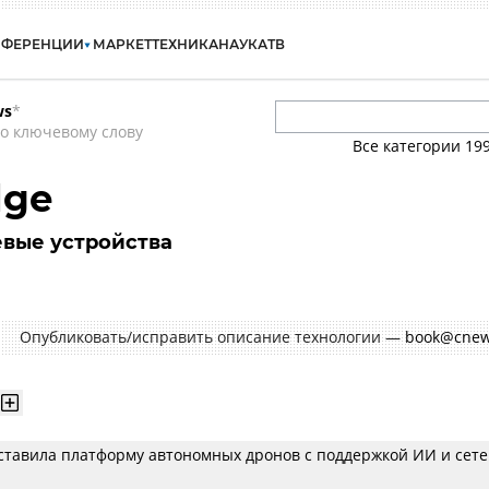
НФЕРЕНЦИИ
МАРКЕТ
ТЕХНИКА
НАУКА
ТВ
ws
*
о ключевому слову
Все категории
19
dge
вые устройства
Опубликовать/исправить описание технологии —
book@cnew
тавила платформу автономных дронов с поддержкой ИИ и сете