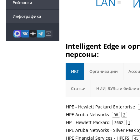
LAN
И
Рейтинги
Инфографика
Intelligent Edge и 
персоны:
ИКТ
Организации
Ассо
Статьи
НИИ, ВУЗы и библио
HPE - Hewlett Packard Enterprise
HPE Aruba Networks
98
2
HP - Hewlett-Packard
3662
1
HPE Aruba Networks - Silver Peak 
HPE Financial Services - HPEFS
45