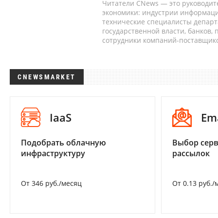
Читатели CNews — это руководит
экономики: индустрии информаци
технические специалисты депар
государственной власти, банков,
сотрудники компаний-поставщико
CNEWSMARKET
IaaS
Em
Подобрать облачную
Выбор серв
инфраструктуру
рассылок
От 346 руб./месяц
От 0.13 руб./