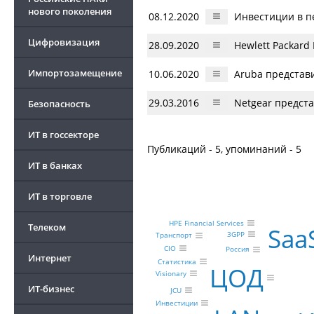
нового поколения
08.12.2020
Инвестиции в п
Цифровизация
28.09.2020
Hewlett Packard
Импортозамещение
10.06.2020
Aruba представи
29.03.2016
Netgear предст
Безопасность
ИТ в госсекторе
Публикаций - 5, упоминаний - 5
ИТ в банках
ИТ в торговле
HPE Financial Services
Телеком
Saa
3GPP
Транспорт
CIO
Россия
Интернет
Статистика
ЦОД
Visionary
ИТ-бизнес
JCU
Инвестиции