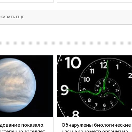
КАЗАТЬ ЕЩЕ
дование показало,
Обнаружены биологические
остепенно заселяет
часы-хронометр организма 