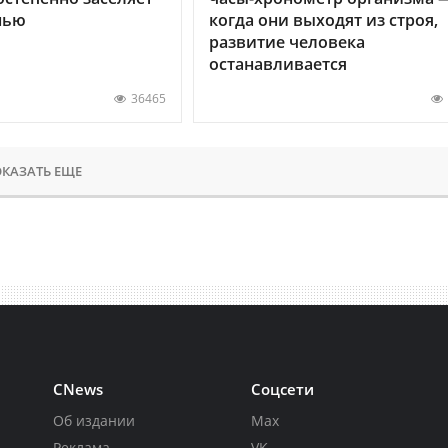
нью
когда они выходят из строя,
развитие человека
останавливается
36465
КАЗАТЬ ЕЩЕ
CNews
Соцсети
Об издании
Max
Реклама
VK