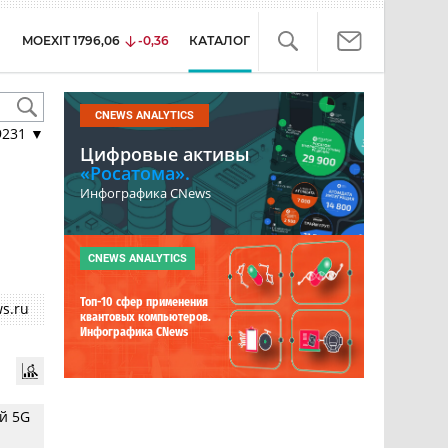
MOEXIT
1796,06
-0,36
КАТАЛОГ
CNEWS ANALYTICS
9231
▼
Цифровые активы
«Росатома».
Инфографика CNews
CNEWS ANALYTICS
Топ-10 сфер применения
s.ru
квантовых компьютеров.
Инфографика CNews
й 5G