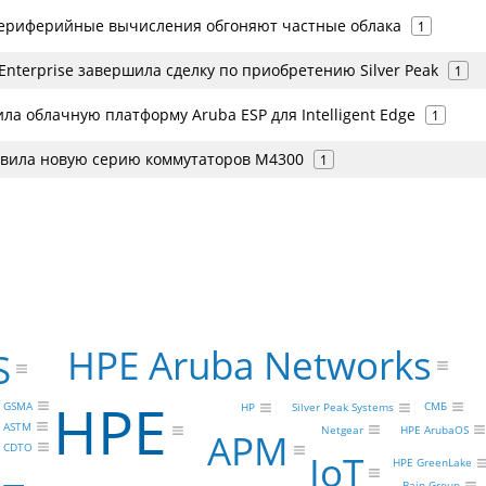
ериферийные вычисления обгоняют частные облака
1
 Enterprise завершила сделку по приобретению Silver Peak
1
ла облачную платформу Aruba ESP для Intelligent Edge
1
авила новую серию коммутаторов M4300
1
HPE Aruba Networks
S
HPE
GSMA
СМБ
HP
Silver Peak Systems
ASTM
Netgear
HPE ArubaOS
АРМ
CDTO
IoT
HPE GreenLake
Bain Group