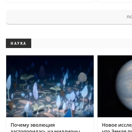
ПО
НАУКА
Почему эволюция
Новое иссле
застопорилась на миллионы
что Земля п