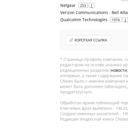
Netgear
253
1
Verizon Communications - Bell Atlan
Qualcomm Technologies
1974
1
КОРОТКАЯ ССЫЛКА
* Страница-профиль компании, сис
редактором на основе анализа а
редакционных разделов (
новости
интервью, а также содержание па
CNews было с именем компании и
может быть дополнен (обогащен)
продукте/услуге.
Обработан архив публикаций порт
Ключевых фраз выявлено - 146332
Создано именных указателей - 19
Редакция Индексной книги CNews