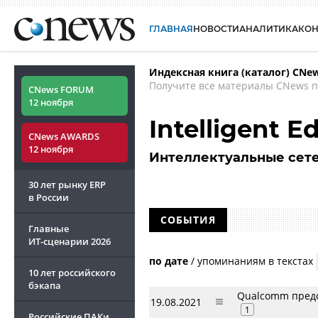
ГЛАВНАЯ
НОВОСТИ
АНАЛИТИКА
КО
Индексная книга (каталог) CNe
Получите все материалы CNews п
CNews FORUM
12 ноября
Intelligent E
CNews AWARDS
12 ноября
Интеллектуальные сете
30 лет рынку ERP
в России
СОБЫТИЯ
Главные
ИТ-сценарии
2026
по дате
/
упоминаниям в текстах
10 лет российского
бэкапа
Qualcomm предс
19.08.2021
1
Российские ПАКи