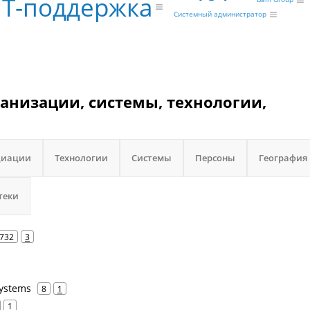
Т-поддержка
Системный администратор
организации, системы, технологии,
циации
Технологии
Системы
Персоны
География
теки
732
3
Systems
8
1
1