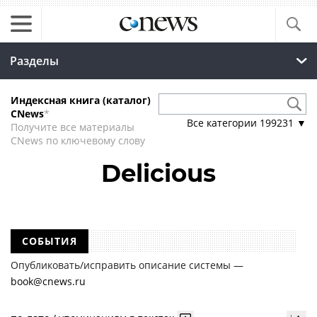
Разделы
Индексная книга (каталог)
CNews
*
Все категории
199231
▼
Получите все материалы
CNews по ключевому слову
Delicious
СОБЫТИЯ
Опубликовать/исправить описание системы —
book@cnews.ru