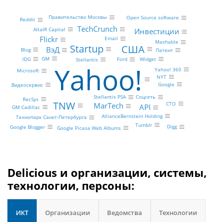
Правительство Москвы
Open Source software
Reddit
TechCrunch
AltaIR Capital
Инвестиции
Flickr
Email
Mashable
Startup
США
ВэД
Blog
Патент
GM
Widget
IDG
Ford
Stellantis
Yahoo!
Yahoo! 360
Microsoft
NYT
Google
Видеосервис
Stellantis PSA
Соцсеть
RecSys
TNW
CTO
MarTech
API
GM Cadillac
AllianceBernstein Holding
Технопарк Санкт-Петербурга
Tumblr
Digg
Google Blogger
Google Picasa Web Albums
Delicious и организации, системы,
технологии, персоны:
ИКТ
Организации
Ведомства
Технологии