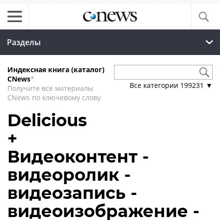
Разделы
Индексная книга (каталог)
CNews
*
Все категории
199231
▼
Получите все материалы
CNews по ключевому слову
Delicious
+
Видеоконтент -
видеоролик -
видеозапись -
видеоизображение -