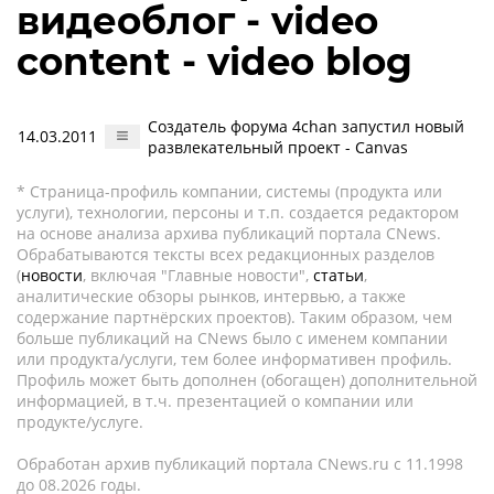
видеоблог - video
content - video blog
Создатель форума 4chan запустил новый
14.03.2011
развлекательный проект - Canvas
* Страница-профиль компании, системы (продукта или
услуги), технологии, персоны и т.п. создается редактором
на основе анализа архива публикаций портала CNews.
Обрабатываются тексты всех редакционных разделов
(
новости
, включая "Главные новости",
статьи
,
аналитические обзоры рынков, интервью, а также
содержание партнёрских проектов). Таким образом, чем
больше публикаций на CNews было с именем компании
или продукта/услуги, тем более информативен профиль.
Профиль может быть дополнен (обогащен) дополнительной
информацией, в т.ч. презентацией о компании или
продукте/услуге.
Обработан архив публикаций портала CNews.ru c 11.1998
до 08.2026 годы.