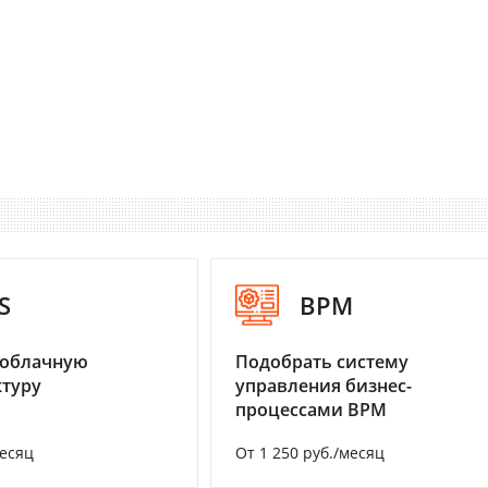
S
BPM
 облачную
Подобрать систему
туру
управления бизнес-
процессами BPM
месяц
От 1 250 руб./месяц