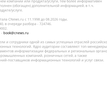
нем компании или продукта/услуги, тем более информативен
полнен (обогащен) дополнительной информацией, в т.ч.
дукте/услуге.
ала CNews.ru c 11.1998 до 08.2026 годы.
0, в очереди разбора - 724746.
9002.
 -
book@cnews.ru
ели и сотрудники одной из самых успешных отраслей российск
онных технологий. Ядро аудитории составляют топ-менеджеры
таментов информатизации федеральных и региональных орган
 промышленных компаний, розничных сетей, а также
аний-поставщиков информационных технологий и услуг связи.