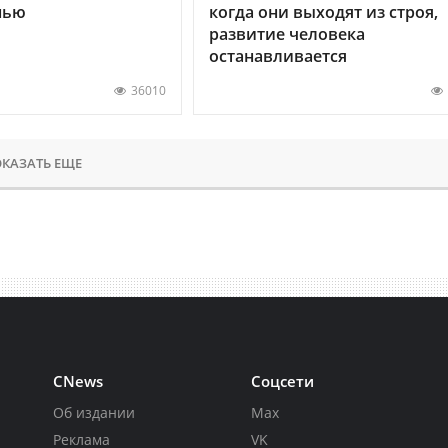
нью
когда они выходят из строя,
развитие человека
останавливается
36010
КАЗАТЬ ЕЩЕ
CNews
Соцсети
Об издании
Max
Реклама
VK