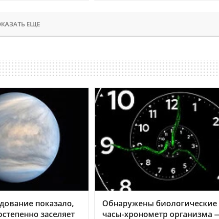
КАЗАТЬ ЕЩЕ
дование показало,
Обнаружены биологические
остепенно заселяет
часы-хронометр организма 