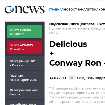
ГЛАВНАЯ
НОВОСТИ
АНАЛИТИКА
КО
Индексная книга (каталог) CNe
Получите все материалы CNews 
CNews FORUM
слову
12 ноября
Delicious
CNews AWARDS
12 ноября
+
Conway Ron 
30 лет рынку ERP
в России
Главные
14.03.2011
Создатель форум
ИТ-сценарии
2026
* Страница-профиль компании, сис
10 лет российского
создается редактором на основе
бэкапа
тексты всех редакционных раздел
обзоры рынков, интервью, а такж
Российские ПАКи