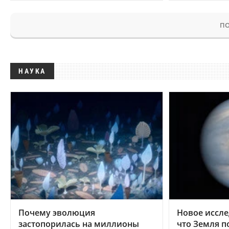
ПО
НАУКА
Почему эволюция
Новое иссле
застопорилась на миллионы
что Земля п