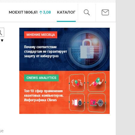
MOEXIT
1806,61
3,08
КАТАЛОГ
МНЕНИЕ МЕСЯЦА
▼
Почему соответствие
стандартам не гарантирует
защиту от киберугроз
CNEWS ANALYTICS
Топ-10 сфер применения
квантовых компьютеров.
Инфографика CNews
е
ше