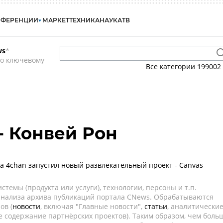
НФЕРЕНЦИИ
МАРКЕТ
ТЕХНИКА
НАУКА
ТВ
ws
*
по ключевому
Все категории
199002
- Конвей Рон
а 4chan запустил новый развлекательный проект - Canvas
темы (продукта или услуги), технологии, персоны и т.п.
 анализа архива публикаций портала CNews. Обрабатываются
ов (
новости
, включая "Главные новости",
статьи
, аналитически
е содержание партнёрских проектов). Таким образом, чем боль