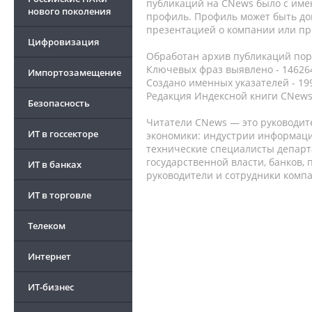
публикаций на CNews было с име
нового поколения
профиль. Профиль может быть до
презентацией о компании или про
Цифровизация
Обработан архив публикаций порт
Ключевых фраз выявлено - 146264
Импортозамещение
Создано именных указателей - 19
Редакция Индексной книги CNews
Безопасность
Читатели CNews — это руководит
ИТ в госсекторе
экономики: индустрии информаци
технические специалисты депар
государственной власти, банков,
ИТ в банках
руководители и сотрудники комп
ИТ в торговле
Телеком
Интернет
ИТ-бизнес