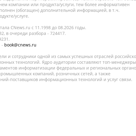
нем компании или продукта/услуги, тем более информативен
полнен (обогащен) дополнительной информацией, в т.ч.
дукте/услуге.
ала CNews.ru c 11.1998 до 08.2026 годы.
2, в очереди разбора - 724417.
9231.
 -
book@cnews.ru
ели и сотрудники одной из самых успешных отраслей российск
онных технологий. Ядро аудитории составляют топ-менеджеры
таментов информатизации федеральных и региональных орган
 промышленных компаний, розничных сетей, а также
аний-поставщиков информационных технологий и услуг связи.