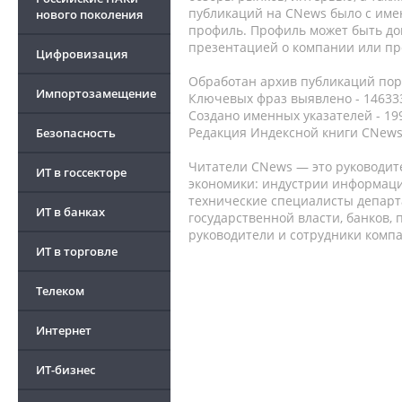
публикаций на CNews было с име
нового поколения
профиль. Профиль может быть до
презентацией о компании или про
Цифровизация
Обработан архив публикаций порт
Импортозамещение
Ключевых фраз выявлено - 146333
Создано именных указателей - 19
Редакция Индексной книги CNews
Безопасность
Читатели CNews — это руководит
ИТ в госсекторе
экономики: индустрии информаци
технические специалисты депар
ИТ в банках
государственной власти, банков,
руководители и сотрудники комп
ИТ в торговле
Телеком
Интернет
ИТ-бизнес