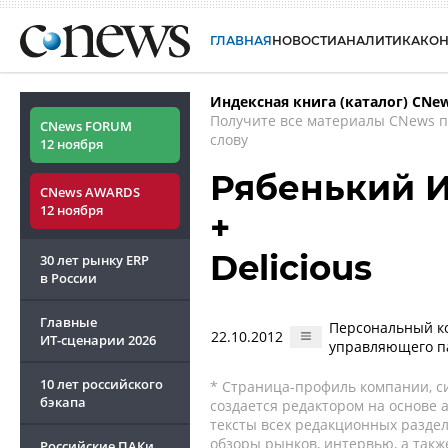
ГЛАВНАЯ
НОВОСТИ
АНАЛИТИКА
КО
Индексная книга (каталог) CNe
Получите все материалы CNews 
CNews FORUM
слову
12 ноября
Рябенький 
CNews AWARDS
12 ноября
+
Delicious
30 лет рынку ERP
в России
Главные
Персональный ко
22.10.2012
ИТ-сценарии
2026
управляющего па
10 лет российского
* Страница-профиль компании, сис
бэкапа
создается редактором на основе
тексты всех редакционных раздел
обзоры рынков, интервью, а такж
Российские ПАКи