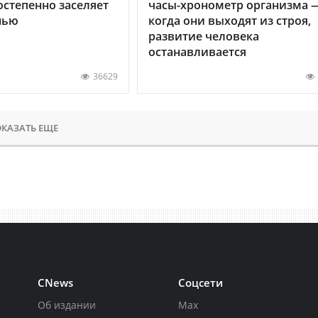
остепенно заселяет
часы-хронометр организма 
нью
когда они выходят из строя,
развитие человека
останавливается
36629
КАЗАТЬ ЕЩЕ
CNews
Соцсети
Об издании
Max