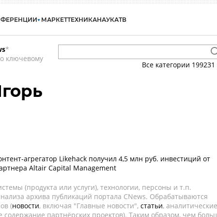
НФЕРЕНЦИИ
МАРКЕТ
ТЕХНИКА
НАУКА
ТВ
ws
*
по ключевому
Все категории
199231
Игорь
нтент-агрегатор Likehack получил 4,5 млн руб. инвестиций от
ртнера Altair Capital Management
темы (продукта или услуги), технологии, персоны и т.п.
 анализа архива публикаций портала CNews. Обрабатываются
ов (
новости
, включая "Главные новости",
статьи
, аналитически
е содержание партнёрских проектов). Таким образом, чем боль