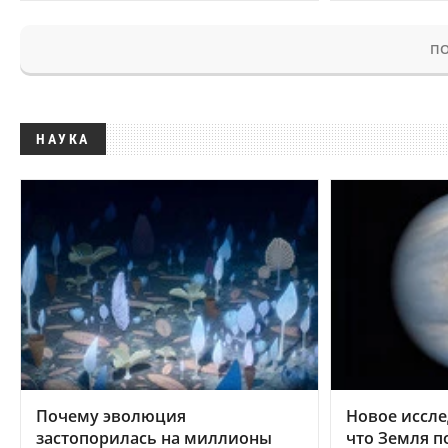
ПО
НАУКА
Почему эволюция
Новое иссле
застопорилась на миллионы
что Земля п