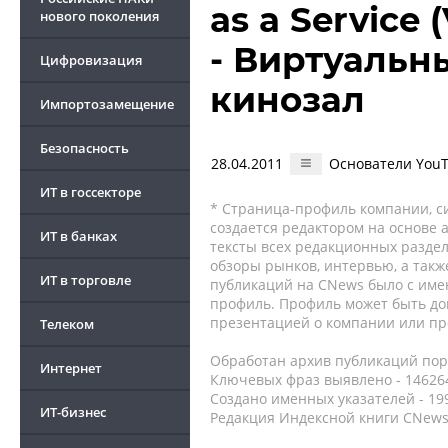
as a Service 
нового поколения
- Виртуальн
Цифровизация
кинозал
Импортозамещение
Безопасность
28.04.2011
Основатели YouT
ИТ в госсекторе
* Страница-профиль компании, сис
создается редактором на основе
ИТ в банках
тексты всех редакционных раздел
обзоры рынков, интервью, а такж
ИТ в торговле
публикаций на CNews было с име
профиль. Профиль может быть до
презентацией о компании или про
Телеком
Обработан архив публикаций порт
Интернет
Ключевых фраз выявлено - 146264
Создано именных указателей - 19
ИТ-бизнес
Редакция Индексной книги CNews