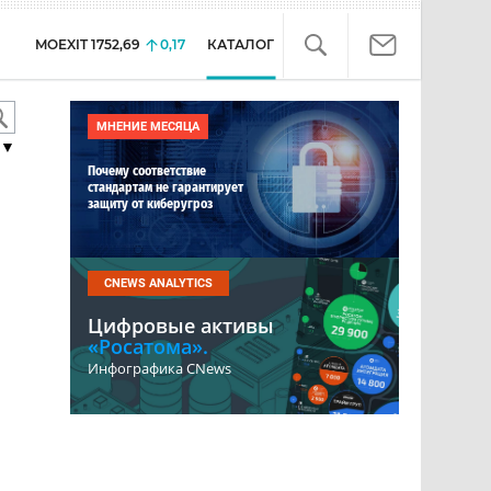
MOEXIT
1752,69
0,17
КАТАЛОГ
МНЕНИЕ МЕСЯЦА
▼
Почему соответствие
стандартам не гарантирует
защиту от киберугроз
CNEWS ANALYTICS
Цифровые активы
«Росатома».
Инфографика CNews