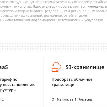
ели и сотрудники одной из самых успешных отраслей российск
онных технологий. Ядро аудитории составляют топ-менеджеры
таментов информатизации федеральных и региональных орган
 промышленных компаний, розничных сетей, а также
аний-поставщиков информационных технологий и услуг связи.
aaS
S3-хранилище
тариф по
Подобрать облачное
у восстановлению
хранилище
труктуры
яц
От 6,2 коп. за 1 Гб/месяц