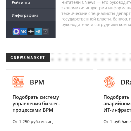
Читатели CNews — это руководит
Рейтинги
экономики: индустрии информаци
технические специалисты депар
Инфографика
государственной власти, банков,
руководители и сотрудники комп
CNEWSMARKET
BPM
DR
Подобрать систему
Подобрать 
управления бизнес-
аварийном
процессами BPM
ИТ-инфрас
От 1 250 руб./месяц
От 1 руб./мес