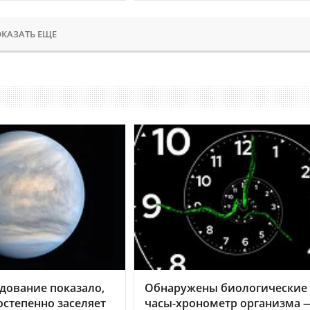
КАЗАТЬ ЕЩЕ
дование показало,
Обнаружены биологические
остепенно заселяет
часы-хронометр организма 