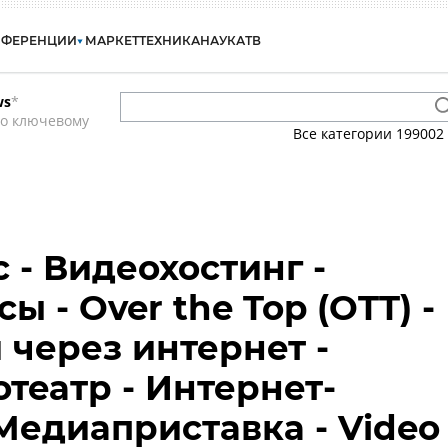
НФЕРЕНЦИИ
МАРКЕТ
ТЕХНИКА
НАУКА
ТВ
ws
*
по ключевому
Все категории
199002
 - Видеохостинг -
 - Over the Top (OTT) -
 через интернет -
театр - Интернет-
 Медиаприставка - Video