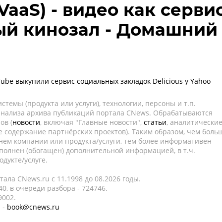
(VaaS) - видео как серви
ый кинозал - Домашний
ube выкупили сервис социальных закладок Delicious у Yahoo
темы (продукта или услуги), технологии, персоны и т.п.
 анализа архива публикаций портала CNews. Обрабатываются
ов (
новости
, включая "Главные новости",
статьи
, аналитически
е содержание партнёрских проектов). Таким образом, чем боль
нем компании или продукта/услуги, тем более информативен
полнен (обогащен) дополнительной информацией, в т.ч.
дукте/услуге.
ала CNews.ru c 11.1998 до 08.2026 годы.
0, в очереди разбора - 724746.
9002.
 -
book@cnews.ru