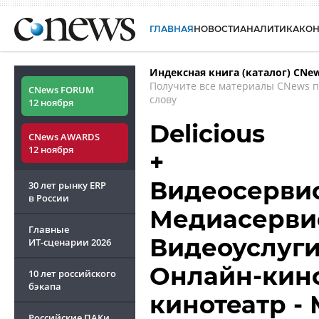
ГЛАВНАЯ
НОВОСТИ
АНАЛИТИКА
КО
Индексная книга (каталог) CNe
Получите все материалы CNews 
CNews FORUM
слову
12 ноября
Delicious
CNews AWARDS
12 ноября
+
Видеосервис
30 лет рынку ERP
в России
Медиасервисы
Главные
Видеоуслуги
ИТ-сценарии
2026
Онлайн-кино
10 лет российского
бэкапа
кинотеатр -
Российские ПАКи