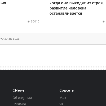
нью
когда они выходят из строя,
развитие человека
останавливается
36010
КАЗАТЬ ЕЩЕ
CNews
Соцсети
Об издании
Max
Реклама
VK