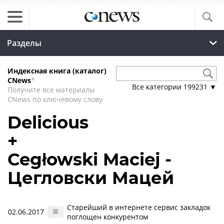
Разделы
Индексная книга (каталог)
CNews
*
Все категории
199231
▼
Получите все материалы
CNews по ключевому слову
Delicious
+
Cegłowski Maciej -
Цегловски Мацей
Старейший в интернете сервис закладок
02.06.2017
поглощен конкурентом