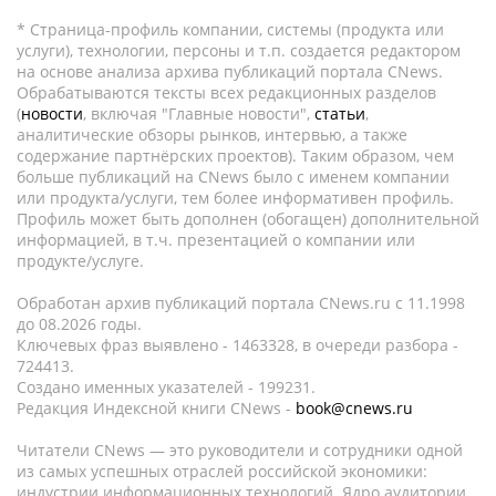
* Страница-профиль компании, системы (продукта или
услуги), технологии, персоны и т.п. создается редактором
на основе анализа архива публикаций портала CNews.
Обрабатываются тексты всех редакционных разделов
(
новости
, включая "Главные новости",
статьи
,
аналитические обзоры рынков, интервью, а также
содержание партнёрских проектов). Таким образом, чем
больше публикаций на CNews было с именем компании
или продукта/услуги, тем более информативен профиль.
Профиль может быть дополнен (обогащен) дополнительной
информацией, в т.ч. презентацией о компании или
продукте/услуге.
Обработан архив публикаций портала CNews.ru c 11.1998
до 08.2026 годы.
Ключевых фраз выявлено - 1463328, в очереди разбора -
724413.
Создано именных указателей - 199231.
Редакция Индексной книги CNews -
book@cnews.ru
Читатели CNews — это руководители и сотрудники одной
из самых успешных отраслей российской экономики:
индустрии информационных технологий. Ядро аудитории