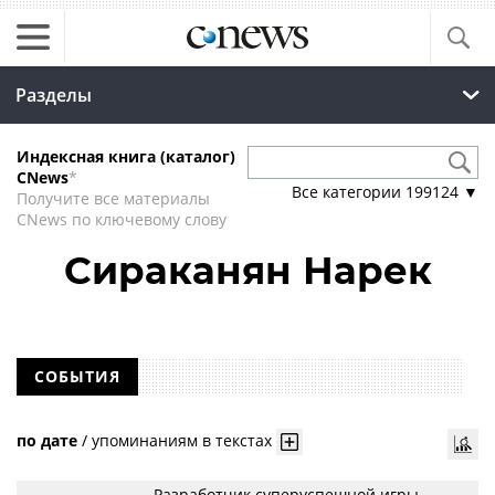
Разделы
Индексная книга (каталог)
CNews
*
Все категории
199124
▼
Получите все материалы
CNews по ключевому слову
Сираканян Нарек
СОБЫТИЯ
по дате
/
упоминаниям в текстах
Разработчик суперуспешной игры