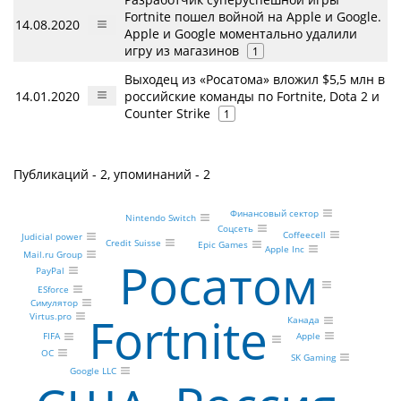
Fortnite пошел войной на Apple и Google.
14.08.2020
Apple и Google моментально удалили
игру из магазинов
1
Выходец из «Росатома» вложил $5,5 млн в
14.01.2020
российские команды по Fortnite, Dota 2 и
Counter Strike
1
Публикаций - 2, упоминаний - 2
Финансовый сектор
Nintendo Switch
Соцсеть
Coffeecell
Judicial power
Credit Suisse
Epic Games
Apple Inc
Mail.ru Group
Росатом
PayPal
ESforce
Симулятор
Fortnite
Virtus.pro
Канада
Apple
FIFA
ОС
SK Gaming
Google LLC