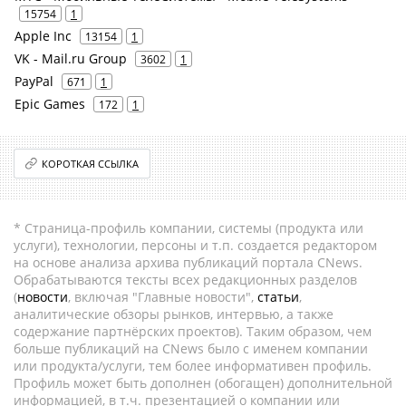
15754
1
Apple Inc
13154
1
VK - Mail.ru Group
3602
1
PayPal
671
1
Epic Games
172
1
КОРОТКАЯ ССЫЛКА
* Страница-профиль компании, системы (продукта или
услуги), технологии, персоны и т.п. создается редактором
на основе анализа архива публикаций портала CNews.
Обрабатываются тексты всех редакционных разделов
(
новости
, включая "Главные новости",
статьи
,
аналитические обзоры рынков, интервью, а также
содержание партнёрских проектов). Таким образом, чем
больше публикаций на CNews было с именем компании
или продукта/услуги, тем более информативен профиль.
Профиль может быть дополнен (обогащен) дополнительной
информацией, в т.ч. презентацией о компании или