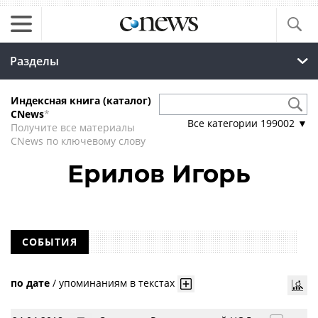
Разделы
Индексная книга (каталог)
CNews
*
Все категории
199002
▼
Получите все материалы
CNews по ключевому слову
Ерилов Игорь
СОБЫТИЯ
по дате
/
упоминаниям в текстах