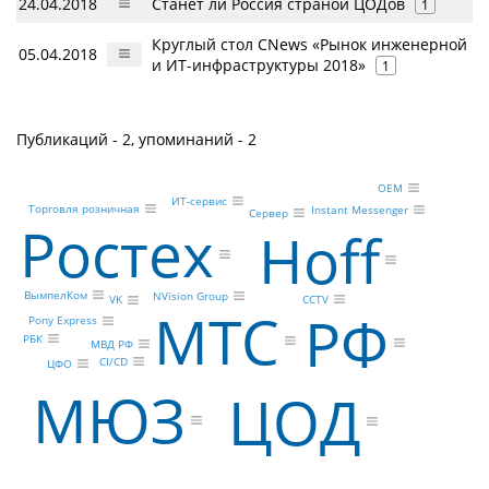
24.04.2018
Станет ли Россия страной ЦОДов
1
Круглый стол CNews «Рынок инженерной
05.04.2018
и ИТ-инфраструктуры 2018»
1
Публикаций - 2, упоминаний - 2
OEM
ИТ-сервис
Торговля розничная
Instant Messenger
Сервер
Ростех
Hoff
ВымпелКом
NVision Group
CCTV
VK
МТС
РФ
Pony Express
РБК
МВД РФ
CI/CD
ЦФО
МЮЗ
ЦОД