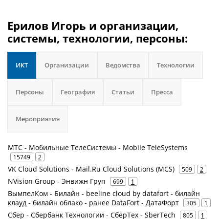
Ерилов Игорь и организации,
системы, технологии, персоны:
ИКТ
Организации
Ведомства
Технологии
Персоны
География
Статьи
Пресса
Мероприятия
МТС - Мобильные ТелеСистемы - Mobile TeleSystems
15749
2
VK Cloud Solutions - Mail.Ru Cloud Solutions (MCS)
509
2
NVision Group - Энвижн Груп
699
1
ВымпелКом - Билайн - beeline cloud by datafort - билайн
клауд - билайн облако - ранее DataFort - ДатаФорт
305
1
Сбер - Сбербанк Технологии - СберТех - SberTech
805
1