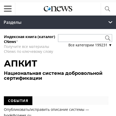
Разделы
Индексная книга (каталог)
CNews
*
Все категории
199231
▼
Получите все материалы
CNews по ключевому слову
АПКИТ
Национальная система добровольной
сертификации
СОБЫТИЯ
Опубликовать/исправить описание системы —
book@cnews.ru