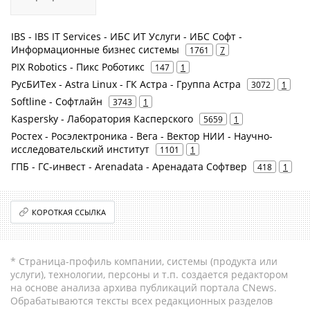
IBS - IBS IT Services - ИБС ИТ Услуги - ИБС Софт -
Информационные бизнес системы
1761
7
PIX Robotics - Пикс Роботикс
147
1
РусБИТех - Astra Linux - ГК Астра - Группа Астра
3072
1
Softline - Софтлайн
3743
1
Kaspersky - Лаборатория Касперского
5659
1
Ростех - Росэлектроника - Вега - Вектор НИИ - Научно-
исследовательский институт
1101
1
ГПБ - ГС-инвест - Arenadata - Аренадата Софтвер
418
1
КОРОТКАЯ ССЫЛКА
* Страница-профиль компании, системы (продукта или
услуги), технологии, персоны и т.п. создается редактором
на основе анализа архива публикаций портала CNews.
Обрабатываются тексты всех редакционных разделов