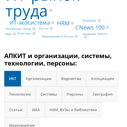
труда
Экзамены
ИТ-экосистема
HRM
CNews 100
Ростех
HeadHunter Group
Логистика
Академия Softline
M&A
Образование в России
АПКИТ и организации, системы,
технологии, персоны:
ИКТ
Организации
Ведомства
Ассоциации
Технологии
Системы
Персоны
География
Статьи
ИАА
НИИ, ВУЗы и библиотеки
Мероприятия