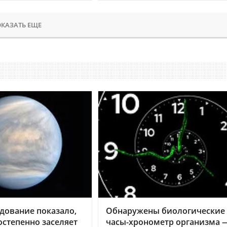
КАЗАТЬ ЕЩЕ
дование показало,
Обнаружены биологические
остепенно заселяет
часы-хронометр организма 