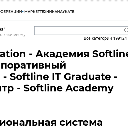
НФЕРЕНЦИИ
МАРКЕТ
ТЕХНИКА
НАУКА
ТВ
ws
*
по ключевому
Все категории
199124
cation - Академия Softlin
орпоративный
 Softline IT Graduate -
тр - Softline Academy
иональная система