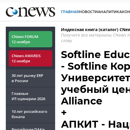
ГЛАВНАЯ
НОВОСТИ
АНАЛИТИКА
КО
Индексная книга (каталог) CNe
Получите все материалы CNews 
CNews FORUM
слову
12 ноября
Softline Edu
CNews AWARDS
12 ноября
- Softline К
Университет -
30 лет рынку ERP
в России
учебный цен
Главные
Alliance
ИТ-сценарии
2026
+
10 лет российского
бэкапа
АПКИТ - Нац
Российские ПАКи