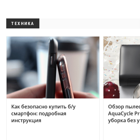
ТЕХНИКА
Как безопасно купить б/у
Обзор пылес
смартфон: подробная
AquaCycle Pr
инструкция
уборка без 