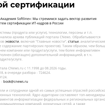
ой сертификации
«Академия Softline»: Мы стремимся задать вектор развития
тем сертификации ИТ-кадров в России
темы (продукта или услуги), технологии, персоны и т.п.
 анализа архива публикаций портала CNews. Обрабатываются
ов (
новости
, включая "Главные новости",
статьи
, аналитически
е содержание партнёрских проектов). Таким образом, чем боль
нем компании или продукта/услуги, тем более информативен
полнен (обогащен) дополнительной информацией, в т.ч.
дукте/услуге.
ала CNews.ru c 11.1998 до 08.2026 годы.
8, в очереди разбора - 724624.
9124.
 -
book@cnews.ru
ели и сотрудники одной из самых успешных отраслей российск
онных технологий. Ядро аудитории составляют топ-менеджеры
таментов информатизации федеральных и региональных орган
 промышленных компаний, розничных сетей, а также