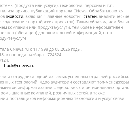
темы (продукта или услуги), технологии, персоны и т.п.
 анализа архива публикаций портала CNews. Обрабатываются
ов (
новости
, включая "Главные новости",
статьи
, аналитически
е содержание партнёрских проектов). Таким образом, чем боль
нем компании или продукта/услуги, тем более информативен
полнен (обогащен) дополнительной информацией, в т.ч.
дукте/услуге.
ала CNews.ru c 11.1998 до 08.2026 годы.
8, в очереди разбора - 724624.
9124.
 -
book@cnews.ru
ели и сотрудники одной из самых успешных отраслей российск
онных технологий. Ядро аудитории составляют топ-менеджеры
таментов информатизации федеральных и региональных орган
 промышленных компаний, розничных сетей, а также
аний-поставщиков информационных технологий и услуг связи.