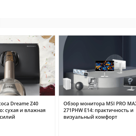
оса Dreame Z40
Обзор монитора MSI PRO MA
o: сухая и влажная
271PHW E14: практичность и
усилий
визуальный комфорт