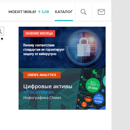
MOEXIT
1806,61
3,08
КАТАЛОГ
МНЕНИЕ МЕСЯЦА
▼
Почему соответствие
стандартам не гарантирует
защиту от киберугроз
CNEWS ANALYTICS
Цифровые активы
«Росатома».
Инфографика CNews