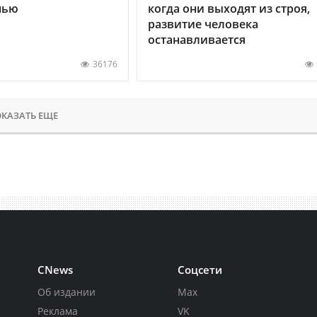
нью
когда они выходят из строя,
развитие человека
останавливается
36176
КАЗАТЬ ЕЩЕ
CNews
Соцсети
Об издании
Max
Реклама
VK