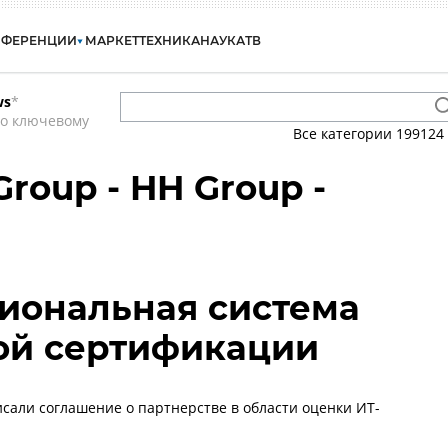
НФЕРЕНЦИИ
МАРКЕТ
ТЕХНИКА
НАУКА
ТВ
ws
*
по ключевому
Все категории
199124
roup - HH Group -
иональная система
ой сертификации
писали соглашение о партнерстве в области оценки ИТ-