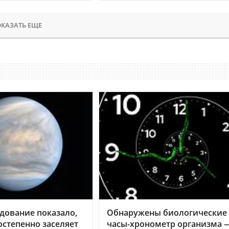
КАЗАТЬ ЕЩЕ
дование показало,
Обнаружены биологические
остепенно заселяет
часы-хронометр организма 