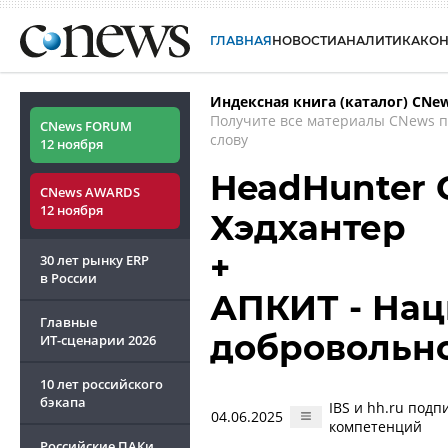
ГЛАВНАЯ
НОВОСТИ
АНАЛИТИКА
КО
Индексная книга (каталог) CNe
Получите все материалы CNews 
CNews FORUM
слову
12 ноября
HeadHunter G
CNews AWARDS
12 ноября
Хэдхантер
+
30 лет рынку ERP
в России
АПКИТ - Нац
Главные
добровольн
ИТ-сценарии
2026
10 лет российского
бэкапа
IBS и hh.ru под
04.06.2025
компетенций
Российские ПАКи