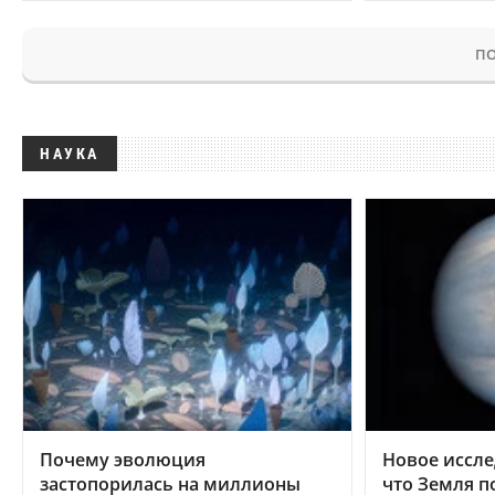
ПО
НАУКА
Почему эволюция
Новое иссле
застопорилась на миллионы
что Земля п