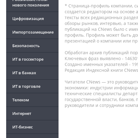
нового поколения
* Страница-профиль компании, сис
создается редактором на основе
тексты всех редакционных раздел
Цифровизация
обзоры рынков, интервью, а такж
публикаций на CNews было с име
Импортозамещение
профиль. Профиль может быть до
презентацией о компании или про
Безопасность
Обработан архив публикаций порт
Ключевых фраз выявлено - 146301
ИТ в госсекторе
Создано именных указателей - 19
Редакция Индексной книги CNews
ИТ в банках
Читатели CNews — это руководит
ИТ в торговле
экономики: индустрии информаци
технические специалисты депар
государственной власти, банков,
Телеком
руководители и сотрудники комп
Интернет
ИТ-бизнес