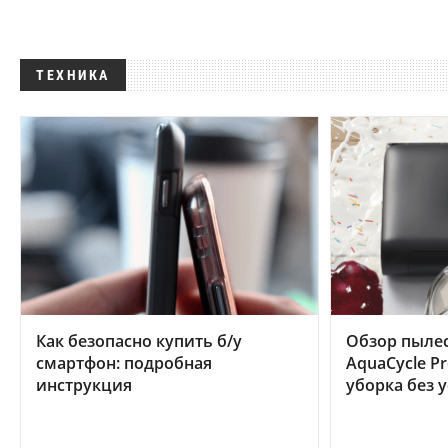
ТЕХНИКА
Как безопасно купить б/у
Обзор пылес
смартфон: подробная
AquaCycle Pr
инструкция
уборка без 