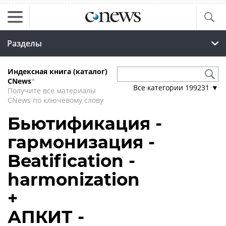
Разделы
Индексная книга (каталог)
CNews
*
Все категории
199231
▼
Получите все материалы
CNews по ключевому слову
Бьютификация -
гармонизация -
Beatification -
harmonization
+
АПКИТ -