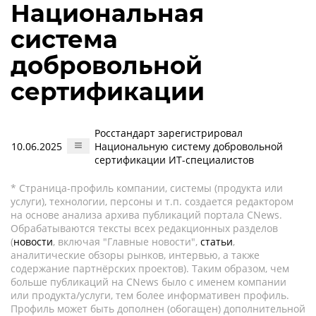
Национальная
система
добровольной
сертификации
Росстандарт зарегистрировал
10.06.2025
Национальную систему добровольной
сертификации ИТ-специалистов
* Страница-профиль компании, системы (продукта или
услуги), технологии, персоны и т.п. создается редактором
на основе анализа архива публикаций портала CNews.
Обрабатываются тексты всех редакционных разделов
(
новости
, включая "Главные новости",
статьи
,
аналитические обзоры рынков, интервью, а также
содержание партнёрских проектов). Таким образом, чем
больше публикаций на CNews было с именем компании
или продукта/услуги, тем более информативен профиль.
Профиль может быть дополнен (обогащен) дополнительной