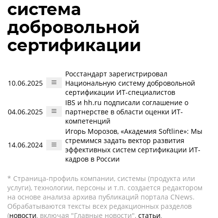
система
добровольной
сертификации
Росстандарт зарегистрировал
10.06.2025
Национальную систему добровольной
сертификации ИТ-специалистов
IBS и hh.ru подписали соглашение о
04.06.2025
партнерстве в области оценки ИТ-
компетенций
Игорь Морозов, «Академия Softline»: Мы
стремимся задать вектор развития
14.06.2024
эффективных систем сертификации ИТ-
кадров в России
* Страница-профиль компании, системы (продукта или
услуги), технологии, персоны и т.п. создается редактором
на основе анализа архива публикаций портала CNews.
Обрабатываются тексты всех редакционных разделов
(
новости
, включая "Главные новости",
статьи
,