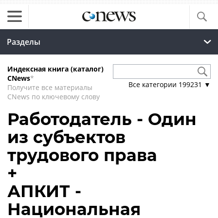
Разделы
Индексная книга (каталог)
CNews
*
Все категории
199231
▼
Получите все материалы
CNews по ключевому слову
Работодатель - Один
из субъектов
трудового права
+
АПКИТ -
Национальная