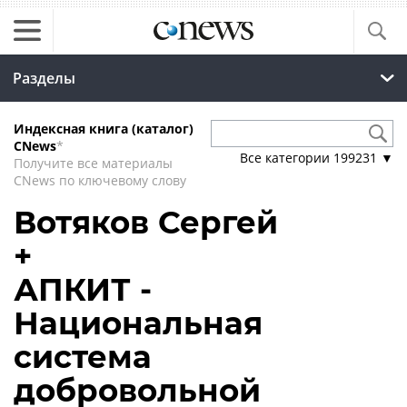
Разделы
Индексная книга (каталог)
CNews
*
Все категории
199231
▼
Получите все материалы
CNews по ключевому слову
Вотяков Сергей
+
АПКИТ -
Национальная
система
добровольной