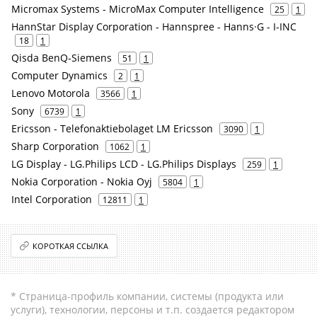
Micromax Systems - MicroMax Computer Intelligence
25
1
HannStar Display Corporation - Hannspree - Hanns·G - I-INC
18
1
Qisda BenQ-Siemens
51
1
Computer Dynamics
2
1
Lenovo Motorola
3566
1
Sony
6739
1
Ericsson - Telefonaktiebolaget LM Ericsson
3090
1
Sharp Corporation
1062
1
LG Display - LG.Philips LCD - LG.Philips Displays
259
1
Nokia Corporation - Nokia Oyj
5804
1
Intel Corporation
12811
1
КОРОТКАЯ ССЫЛКА
* Страница-профиль компании, системы (продукта или
услуги), технологии, персоны и т.п. создается редактором