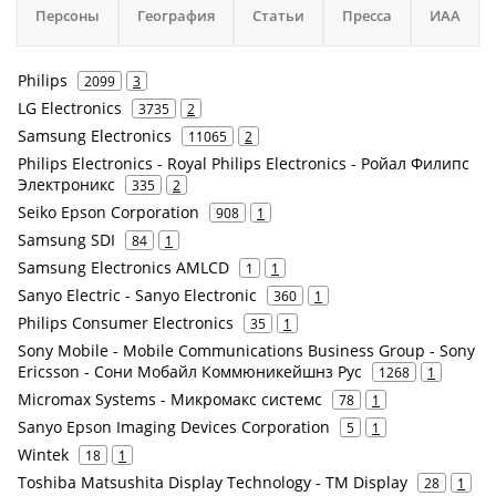
Персоны
География
Статьи
Пресса
ИАА
Philips
2099
3
LG Electronics
3735
2
Samsung Electronics
11065
2
Philips Electronics - Royal Philips Electronics - Ройал Филипс
Электроникс
335
2
Seiko Epson Corporation
908
1
Samsung SDI
84
1
Samsung Electronics AMLCD
1
1
Sanyo Electric - Sanyo Electronic
360
1
Philips Consumer Electronics
35
1
Sony Mobile - Mobile Communications Business Group - Sony
Ericsson - Сони Мобайл Коммюникейшнз Рус
1268
1
Micromax Systems - Микромакс системс
78
1
Sanyo Epson Imaging Devices Corporation
5
1
Wintek
18
1
Toshiba Matsushita Display Technology - TM Display
28
1