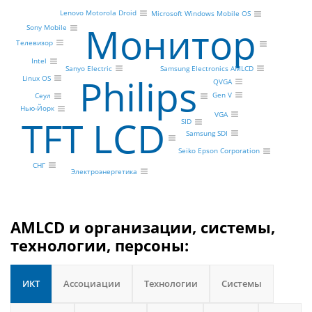
Lenovo Motorola Droid
Microsoft Windows Mobile OS
Монитор
Sony Mobile
Телевизор
Intel
Sanyo Electric
Samsung Electronics AMLCD
Philips
Linux OS
QVGA
Gen V
Сеул
Нью-Йорк
VGA
TFT LCD
SID
Samsung SDI
Seiko Epson Corporation
СНГ
Электроэнергетика
AMLCD и организации, системы,
технологии, персоны:
ИКТ
Ассоциации
Технологии
Системы