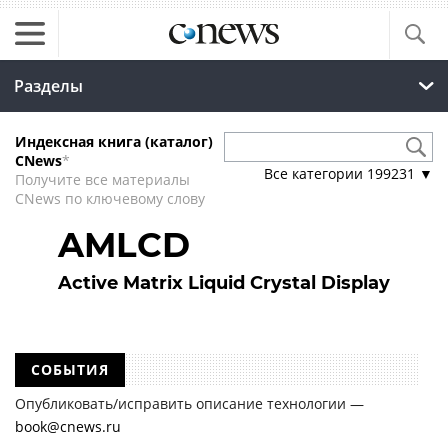
Разделы
Индексная книга (каталог)
CNews
*
Все категории
199231
▼
Получите все материалы
CNews по ключевому слову
AMLCD
Active Matrix Liquid Crystal Display
СОБЫТИЯ
Опубликовать/исправить описание технологии —
book@cnews.ru