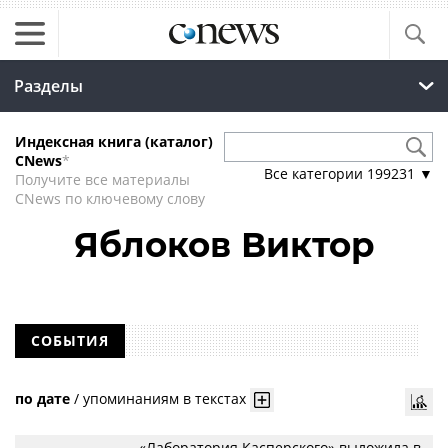
Разделы
Индексная книга (каталог)
CNews
*
Все категории
199231
▼
Получите все материалы
CNews по ключевому слову
Яблоков Виктор
СОБЫТИЯ
по дате
/
упоминаниям в текстах
«Лаборатория Касперского» выложила в