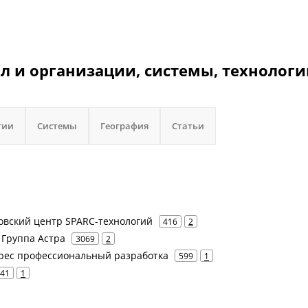
 и организации, системы, технологи
гии
Системы
География
Статьи
ковский центр SPARC-технологий
416
2
- Группа Астра
3069
2
стгрес профессиональный разработка
599
1
41
1