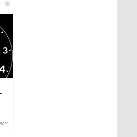
—
5020