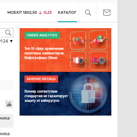
MOEXIT
1802,50
-0,23
КАТАЛОГ
CNEWS ANALYTICS
9124
▼
Топ-10 сфер применения
квантовых компьютеров.
Инфографика CNews
МНЕНИЕ МЕСЯЦА
Почему соответствие
стандартам не гарантирует
защиту от киберугроз
щника
щника