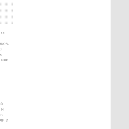
тся
ков,
а
ь
 или
ой
 и
ов
ли и