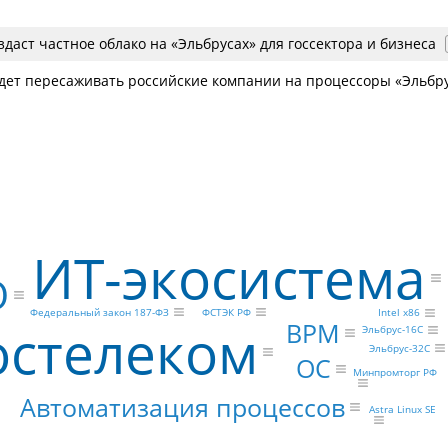
здаст частное облако на «Эльбрусах» для госсектора и бизнеса
удет пересаживать российские компании на процессоры «Эльбр
ИТ-экосистема
O
ФСТЭК РФ
Федеральный закон 187-ФЗ
Intel x86
остелеком
BPM
Эльбрус-16С
Эльбрус-32С
ОС
Минпромторг РФ
Автоматизация процессов
Astra Linux SE