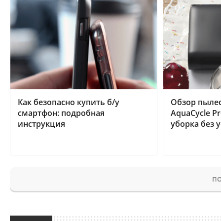
Как безопасно купить б/у
Обзор пылес
смартфон: подробная
AquaCycle Pr
инструкция
уборка без 
ПО