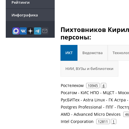
Рейтинги
Инфографика
Пихтовников Кирилл
персоны:
ИКТ
Ведомства
Техноло
НИИ, ВУЗы и библиотеки
Ростелеком
10945
4
Росатом - КИС НПО - МЦСТ - Мос
РусБИТех - Astra Linux - ГК Астра 
Postgres Professional - ППГ - По
AMD - Advanced Micro Devices
46
Intel Corporation
12811
1