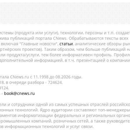
темы (продукта или услуги), технологии, персоны и т.п. создае
рхива публикаций портала CNews. Обрабатываются тексты всех
, включая "Главные новости",
статьи
, аналитические обзоры рын
ртнёрских проектов). Таким образом, чем больше публикаций н
ли продукта/услуги, тем более информативен профиль. Профил
 дополнительной информацией, в т.ч. презентацией о компании
ала CNews.ru c 11.1998 до 08.2026 годы.
8, в очереди разбора - 724624.
9124.
 -
book@cnews.ru
ели и сотрудники одной из самых успешных отраслей российск
онных технологий. Ядро аудитории составляют топ-менеджеры
таментов информатизации федеральных и региональных орган
 промышленных компаний, розничных сетей, а также руководите
в информационных технологий и услуг связи.