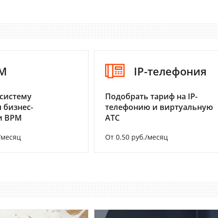
M
IP-телефония
систему
Подобрать тариф на IP-
 бизнес-
телефонию и виртуальную
и BPM
АТС
/месяц
От 0.50 руб./месяц