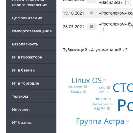
«Василиса»
1
нового поколения
19.10.2021
«Ростелеком» со
Цифровизация
«Ростелеком» б
28.05.2021
2
Импортозамещение
Безопасность
Публикаций - 4, упоминаний - 5
ИТ в госсекторе
ИТ в банках
Linux OS
CT
ИТ в торговле
Транспорт
AMD
Тендер
ППГ
Р
Телеком
ФСБ РФ
Энергетика
МВД РФ
Интернет
Группа Астра
ИТ-бизнес