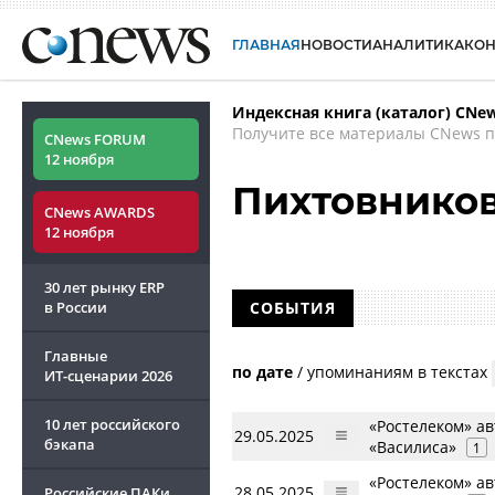
ГЛАВНАЯ
НОВОСТИ
АНАЛИТИКА
КО
Индексная книга (каталог) CNe
Получите все материалы CNews п
CNews FORUM
12 ноября
Пихтовнико
CNews AWARDS
12 ноября
30 лет рынку ERP
в России
СОБЫТИЯ
Главные
по дате
/
упоминаниям в текстах
ИТ-сценарии
2026
10 лет российского
«Ростелеком» а
29.05.2025
бэкапа
«Василиса»
1
«Ростелеком» а
28.05.2025
Российские ПАКи