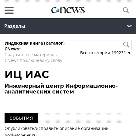
Разделы
Индексная книга (каталог)
CNews
*
Все категории
199231
▼
Получите все материалы
CNews по ключевому слову
ИЦ ИАС
Инженерный центр Информационно-
аналитических систем
СОБЫТИЯ
Опубликовать/исправить описание организации —
book@cnews.ru