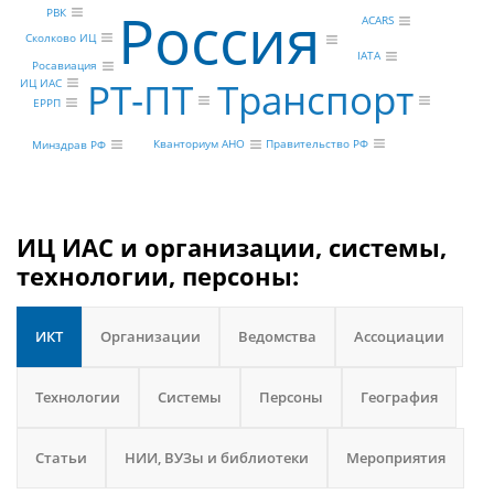
Россия
РВК
ACARS
Сколково ИЦ
IATA
Росавиация
Транспорт
РТ-ПТ
ИЦ ИАС
ЕРРП
Правительство РФ
Кванториум АНО
Минздрав РФ
ИЦ ИАС и организации, системы,
технологии, персоны:
ИКТ
Организации
Ведомства
Ассоциации
Технологии
Системы
Персоны
География
Статьи
НИИ, ВУЗы и библиотеки
Мероприятия