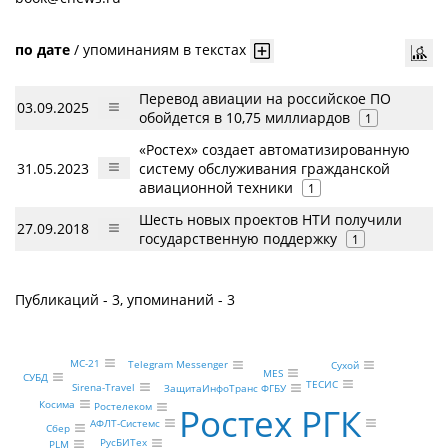
по дате
/
упоминаниям в текстах
Перевод авиации на российское ПО
03.09.2025
обойдется в 10,75 миллиардов
1
«Ростех» создает автоматизированную
31.05.2023
систему обслуживания гражданской
авиационной техники
1
Шесть новых проектов НТИ получили
27.09.2018
государственную поддержку
1
Публикаций - 3, упоминаний - 3
МС-21
Telegram Messenger
Сухой
MES
СУБД
ТЕСИС
Sirena-Travel
ЗащитаИнфоТранс ФГБУ
Косима
Ростелеком
Ростех РГК
АФЛТ-Системс
Сбер
РусБИТех
PLM