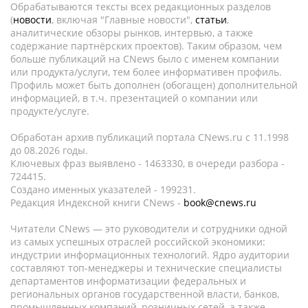
Обрабатываются тексты всех редакционных разделов
(
новости
, включая "Главные новости",
статьи
,
аналитические обзоры рынков, интервью, а также
содержание партнёрских проектов). Таким образом, чем
больше публикаций на CNews было с именем компании
или продукта/услуги, тем более информативен профиль.
Профиль может быть дополнен (обогащен) дополнительной
информацией, в т.ч. презентацией о компании или
продукте/услуге.
Обработан архив публикаций портала CNews.ru c 11.1998
до 08.2026 годы.
Ключевых фраз выявлено - 1463330, в очереди разбора -
724415.
Создано именных указателей - 199231.
Редакция Индексной книги CNews -
book@cnews.ru
Читатели CNews — это руководители и сотрудники одной
из самых успешных отраслей российской экономики:
индустрии информационных технологий. Ядро аудитории
составляют топ-менеджеры и технические специалисты
департаментов информатизации федеральных и
региональных органов государственной власти, банков,
промышленных компаний, розничных сетей, а также