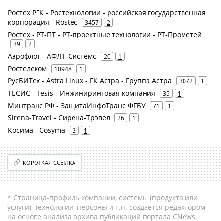
Ростех РГК - Ростехнологии - российская государственная
корпорация - Rostec
3457
2
Ростех - РТ-ПТ - РТ-проектные технологии - РТ-Прометей
39
2
Аэрофлот - АФЛТ-Системс
20
1
Ростелеком
10948
1
РусБИТех - Astra Linux - ГК Астра - Группа Астра
3072
1
ТЕСИС - Tesis - Инжиниринговая компания
35
1
Минтранс РФ - ЗащитаИнфоТранс ФГБУ
71
1
Sirena-Travel - Сирена-Трэвел
26
1
Косима - Cosyma
2
1
КОРОТКАЯ ССЫЛКА
* Страница-профиль компании, системы (продукта или
услуги), технологии, персоны и т.п. создается редактором
на основе анализа архива публикаций портала CNews.