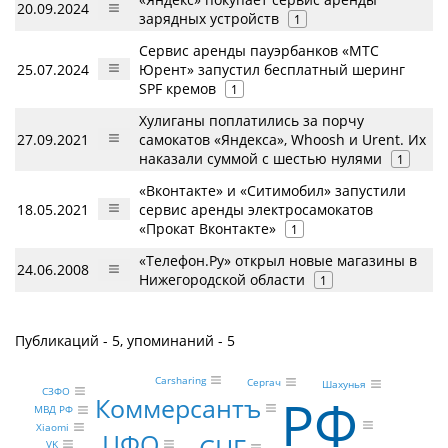
20.09.2024
зарядных устройств
1
Сервис аренды пауэрбанков «МТС
25.07.2024
Юрент» запустил бесплатный шеринг
SPF кремов
1
Хулиганы поплатились за порчу
27.09.2021
самокатов «Яндекса», Whoosh и Urent. Их
наказали суммой с шестью нулями
1
«Вконтакте» и «Ситимобил» запустили
18.05.2021
сервис аренды электросамокатов
«Прокат Вконтакте»
1
«Телефон.Ру» открыл новые магазины в
24.06.2008
Нижегородской области
1
Публикаций - 5, упоминаний - 5
Carsharing
Сергач
Шахунья
СЗФО
РФ
Коммерсантъ
МВД РФ
Xiaomi
ЦФО
СНГ
VK