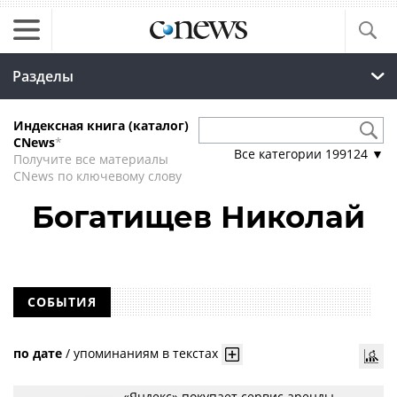
Разделы
Индексная книга (каталог)
CNews
*
Все категории
199124
▼
Получите все материалы
CNews по ключевому слову
Богатищев Николай
СОБЫТИЯ
по дате
/
упоминаниям в текстах
«Яндекс» покупает сервис аренды