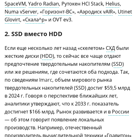
SpaceVM
,
Yadro Radian
, Рутокен HCI Stack,
Helius
,
Numa vServer
, «
Горизонт-ВС
», «
Аэродиск vAIR
»,
Utinet
Glovirt
, «
Скала^р
» и OVT ev3.
2. SSD вместо HDD
Если еще несколько лет назад «скелетом»
СХД
были
жесткие диски (
HDD
), то сейчас все чаще отдают
предпочтение твердотельным накопителям (
SSD
)
или же решениям, где сочетаются оба подхода. Так,
по сведениям
Imarc
, объем мирового рынка
твердотельных накопителей (SSD) достиг $59,5 млрд
в 2024 г. Говоря о перспективе ближайших лет,
аналитики утверждают, что к 2033 г. показатель
достигнет $166 млрд. Рынок развивается и
в России
— об этом говорит появление локальных
производств. Например, отечественный
производитель вычислительной техники «
Гравитон
»