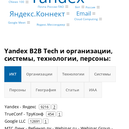
CNews 100
Почта России ПАО
Бот
Россия
Яндекс.Коннект
Email
Cloud Computing
Google Meet
Яндекс.Мессенджер
Yandex B2B Tech и организации,
системы, технологии, персоны:
ИКТ
Организации
Технологии
Системы
Персоны
География
Статьи
ИАА
Yandex - Яндекс
9216
7
TrueConf - ТруКонф
454
1
Google LLC
12691
1
МТС Линк - Вебинар.ру - Webinar.ru - Webinar Group -