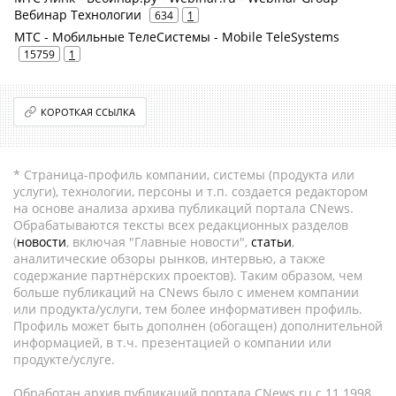
Вебинар Технологии
634
1
МТС - Мобильные ТелеСистемы - Mobile TeleSystems
15759
1
КОРОТКАЯ ССЫЛКА
* Страница-профиль компании, системы (продукта или
услуги), технологии, персоны и т.п. создается редактором
на основе анализа архива публикаций портала CNews.
Обрабатываются тексты всех редакционных разделов
(
новости
, включая "Главные новости",
статьи
,
аналитические обзоры рынков, интервью, а также
содержание партнёрских проектов). Таким образом, чем
больше публикаций на CNews было с именем компании
или продукта/услуги, тем более информативен профиль.
Профиль может быть дополнен (обогащен) дополнительной
информацией, в т.ч. презентацией о компании или
продукте/услуге.
Обработан архив публикаций портала CNews.ru c 11.1998