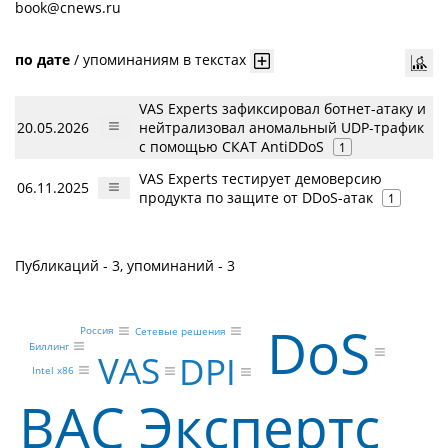
book@cnews.ru
по дате
/
упоминаниям в текстах
VAS Experts зафиксировал ботнет-атаку и
20.05.2026
нейтрализовал аномальный UDP-трафик
с помощью СКАТ AntiDDoS
1
VAS Experts тестирует демоверсию
06.11.2025
продукта по защите от DDoS-атак
1
Публикаций - 3, упоминаний - 3
DoS
Россия
Сетевые решения
Биллинг
VAS
DPI
Intel x86
ВАС Экспертс