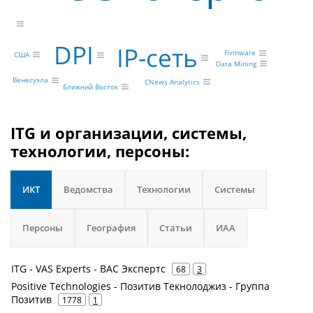
DPI
IP-сеть
Firmware
США
Data Mining
Венесуэла
CNews Analytics
Ближний Восток
ITG и организации, системы,
технологии, персоны:
ИКТ
Ведомства
Технологии
Системы
Персоны
География
Статьи
ИАА
ITG - VAS Experts - ВАС Экспертс
68
3
Positive Technologies - Позитив Текнолоджиз - Группа
Позитив
1778
1