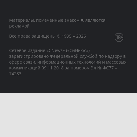
Материалы, помеченные знаком ■, являются
рекламой
Все права защищены © 1995 – 2026
Сетевое издание «CNews» («СиНьюс»)
зарегистрировано Федеральной службой по надзору в
сфере связи, информационных технологий и массовых
коммуникаций 09.11.2018 за номером Эл № ФС77 –
74283