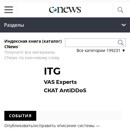
Разделы
Индексная книга (каталог)
CNews
*
Все категории
199231
▼
Получите все материалы
CNews по ключевому слову
ITG
VAS Experts
СКАТ AntiDDoS
СОБЫТИЯ
Опубликовать/исправить описание системы —