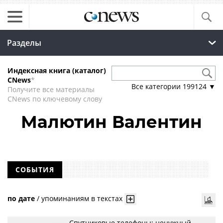
Разделы
Индексная книга (каталог)
CNews
*
Все категории
199124
▼
Получите все материалы
CNews по ключевому слову
Малютин Валентин
СОБЫТИЯ
по дате
/
упоминаниям в текстах
Спутниковые телефоны: ненужный