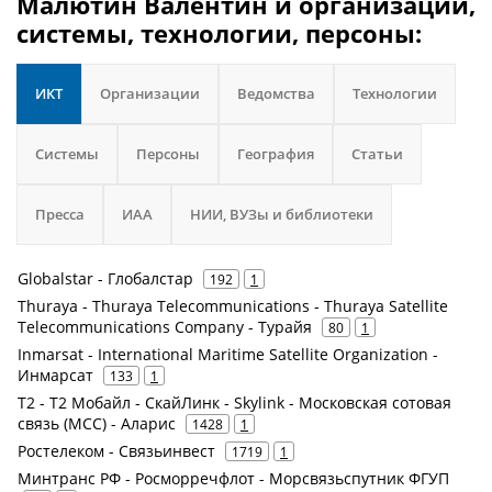
Малютин Валентин и организации,
системы, технологии, персоны:
ИКТ
Организации
Ведомства
Технологии
Системы
Персоны
География
Статьи
Пресса
ИАА
НИИ, ВУЗы и библиотеки
Globalstar - Глобалстар
192
1
Thuraya - Thuraya Telecommunications - Thuraya Satellite
Telecommunications Company - Турайя
80
1
Inmarsat - International Maritime Satellite Organization -
Инмарсат
133
1
Т2 - Т2 Мобайл - СкайЛинк - Skylink - Московская сотовая
связь (МСС) - Аларис
1428
1
Ростелеком - Связьинвест
1719
1
Минтранс РФ - Росморречфлот - Морсвязьспутник ФГУП