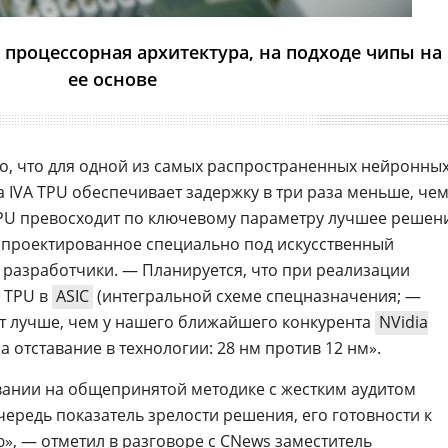
 процессорная архитектура, на подходе чипы на
ее основе
но, что для одной из самых распространенных нейронны
ра IVA TPU обеспечивает задержку в три раза меньше, че
VA TPU превосходит по ключевому параметру лучшее решен
спроектированное специально под искусственный
 разработчики. — Планируется, что при реализации
A TPU в
ASIC
(интегральной схеме спецназначения; —
ут лучше, чем у нашего ближайшего конкурента
NVidia
 отставание в технологии: 28 нм против 12 нм».
вании на общепринятой методике с жестким аудитом
чередь показатель зрелости решения, его готовности к
 — отметил в разговоре с CNews заместитель