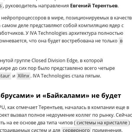
s
, руководитель направления
Евгений Терентьев
.
ь нейропроцессоров в мире, позиционируемых в качеств
 самом деле представляют собой компиляцию ядер с
ботчиков. У IVA Technologies архитектура полностью
омневается, что она будет востребована не только
в
утой группе Closed Division Edge, в которой
 мире до сих пор было представлено всего четыре
taur
и
Xilinx
. IVA Technologies стала пятым.
ьбрусами» и «Байкалами» не будет
PU, как отмечает Терентьев, началась в компании еще в
проект вызвал полное недоумение коллег по рынку. Сейча
ь на ее основе два типа чипов (
системы на кристалле
)
встраиваемых систем и для
серверного
применения.