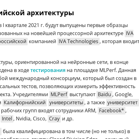
сийской архитектуры
в I квартале 2021 г. будут выпущены первые образцы
зованных на новейшей процессорной архитектуре
IVA
российской
компанией
IVA Technologies
, которая входит
ктуры, ориентированной на нейронные сети, в конце
ждена в ходе
тестирования
на площадке MLPerf. Данная
бой международный консорциум, который был создан в
ерсальных тестов, позволяющих измерить эффективность
лекта. Учредителями
MLPerf
выступают
Baidu
, Google,
и
Калифорнийский
университеты
, а также
университет 
х рабочих групп входят сотрудники ARM,
Facebook*
,
,
Intel
, Nvidia, Cisco,
Cray
и др.
U
была квалифицирована в том числе (но не только) в