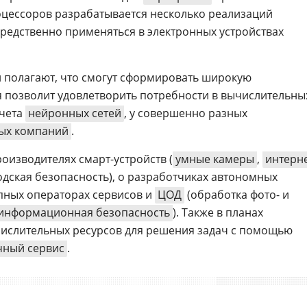
оцессоров разрабатывается несколько реализаций
средственно применяться в электронных устройствах
 полагают, что смогут сформировать широкую
я позволит удовлетворить потребности в вычислительны
счета
нейронных сетей
, у совершенно разных
ых компаний
.
роизводителях смарт-устройств (
умные камеры
,
интерн
дская безопасность), о разработчиках автономных
рупных операторах сервисов и
ЦОД
(обработка фото- и
информационная безопасность
). Также в планах
ислительных ресурсов для решения задач с помощью
чный сервис
.