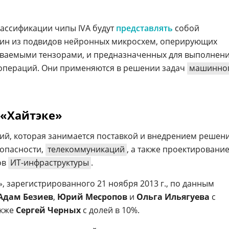
лассификации чипы IVA будут
представлять
собой
ин из подвидов нейронных микросхем, оперирующих
ываемыми тензорами, и предназначенных для выполнен
 операций. Они применяются в решении задач
машинно
 «Хайтэке»
ний, которая занимается поставкой и внедрением решен
опасности,
телекоммуникаций
, а также проектировани
ов
ИТ-инфраструктуры
.
, зарегистрированного 21 ноября 2013 г., по данным
Адам Безиев
,
Юрий Месропов
и
Ольга Ильягуева
с
акже
Сергей Черных
с долей в 10%.