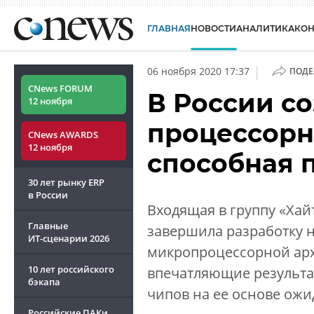
ГЛАВНАЯ
НОВОСТИ
АНАЛИТИКА
КО
|
06 ноября 2020 17:37
ПОДЕ
CNews FORUM
В России с
12 ноября
процессорн
CNews AWARDS
12 ноября
способная п
30 лет рынку ERP
в России
Входящая в группу «Хай
Главные
завершила разработку 
ИТ-сценарии
2026
микропроцессорной арх
10 лет российского
впечатляющие результа
бэкапа
чипов на ее основе ожид
Российские ПАКи