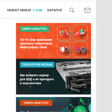
MOEXIT
1806,61
3,08
КАТАЛОГ
CNEWS ANALYTICS
Топ-10 сфер применения
квантовых компьютеров.
Инфографика CNews
ТЕХНОЛОГИЯ МЕСЯЦА
Как выбрать сервер
для ЦОД и не прогадать
в перспективе
CNEWS ANALYTICS