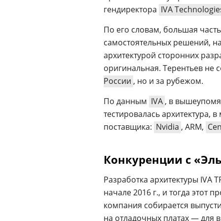
гендиректора
IVA Technologie
По его словам, большая част
самостоятельных решений, на
архитектурой сторонних разра
оригинальная. Терентьев не с
России
, но и за рубежом.
По данным
IVA
, в вышеупомян
тестировалась архитектура, в
поставщика:
Nvidia
, ARM,
Cen
Конкуренции с «Эл
Разработка архитектуры IVA T
начале 2016 г., и тогда этот 
компания собирается выпустит
на отладочных платах — для 