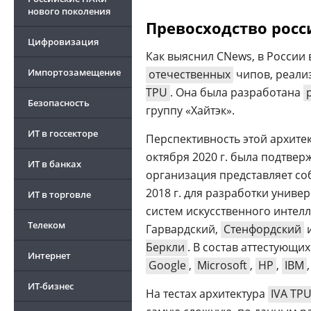
нового поколения
Превосходство рос
Цифровизация
Как выяснил CNews, в России 
Импортозамещение
отечественных
чипов, реали
TPU
. Она была разработана
Безопасность
группу «Хайтэк».
ИТ в госсекторе
Перспективность этой архите
октября 2020 г. была подтвер
ИТ в банках
организация представляет со
2018 г. для разработки унив
ИТ в торговле
систем искусственного интел
Телеком
Гарвардский,
Стенфордский
Беркли
. В состав аттестующи
Интернет
Google
,
Microsoft
,
HP
,
IBM
ИТ-бизнес
На тестах архитектура
IVA TP