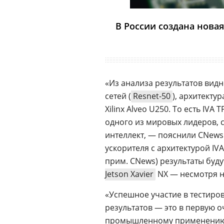
В России создана новая
«Из анализа результатов вид
сетей (
Resnet-50
), архитекту
Xilinx Alveo U250. То есть I
одного из мировых лидеров, 
интеллект, — пояснили CNews
ускорителя с архитектурой IV
прим. CNews) результаты буд
Jetson Xavier
NX — несмотря на
«Успешное участие в тестиро
результатов — это в первую о
промышленному применению»,