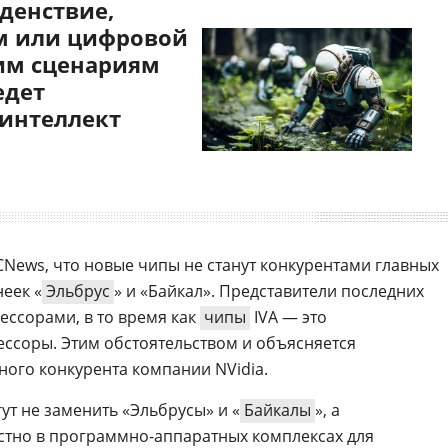
денствие,
 или цифровой
им сценариям
едет
 интеллект
CNews, что новые чипы не станут конкурентами главных
еек «
Эльбрус
» и «Байкал». Представители последних
ссорами, в то время как
чипы
IVA — это
ссоры. Этим обстоятельством и объясняется
ного конкурента компании NVidia.
ут не заменить «Эльбрусы» и «
Байкалы
», а
стно в программно-аппаратных комплексах для