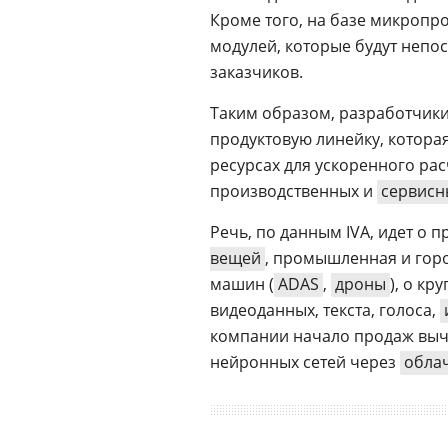
Кроме того, на базе микропр
модулей, которые будут непо
заказчиков.
Таким образом, разработчики
продуктовую линейку, котора
ресурсах для ускоренного ра
производственных и
сервисн
Речь, по данным IVA, идет о п
вещей
, промышленная и горо
машин (
ADAS
,
дроны
), о к
видеоданных, текста, голоса,
компании начало продаж выч
нейронных сетей через
обла