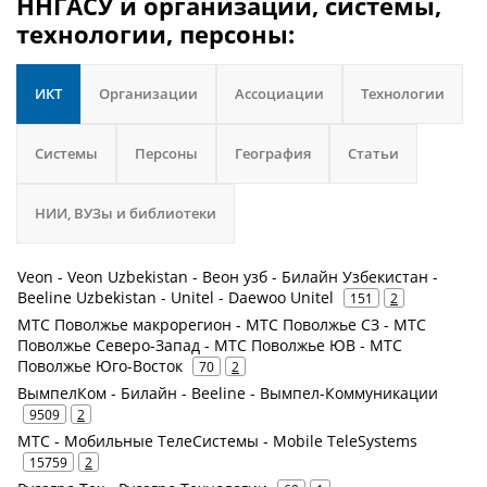
ННГАСУ и организации, системы,
технологии, персоны:
ИКТ
Организации
Ассоциации
Технологии
Системы
Персоны
География
Статьи
НИИ, ВУЗы и библиотеки
Veon - Veon Uzbekistan - Веон узб - Билайн Узбекистан -
Beeline Uzbekistan - Unitel - Daewoo Unitel
151
2
МТС Поволжье макрорегион - МТС Поволжье СЗ - МТС
Поволжье Северо-Запад - МТС Поволжье ЮВ - МТС
Поволжье Юго-Восток
70
2
ВымпелКом - Билайн - Beeline - Вымпел-Коммуникации
9509
2
МТС - Мобильные ТелеСистемы - Mobile TeleSystems
15759
2