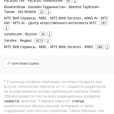
Русагро Тех - Русагро Технологии
60
1
ВымпелКом - Билайн Таджикистан - Beeline Tajikistan -
Таком - Zet-Mobile
22
1
МТС Веб Сервисы - МВС - MTS Web Services - MWS AI - МТС
ИИ - MTS AI - Центр искусственного интеллекта МТС
187
1
Uztelecom - Buzton
39
1
Yandex - Яндекс
9215
1
МТС Веб Сервисы - МВС - MTS Web Services - MWS
286
1
КОРОТКАЯ ССЫЛКА
* Страница-профиль компании, системы (продукта или
услуги), технологии, персоны и т.п. создается редактором
на основе анализа архива публикаций портала CNews.
Обрабатываются тексты всех редакционных разделов
(
новости
, включая "Главные новости",
статьи
,
аналитические обзоры рынков, интервью, а также
содержание партнёрских проектов). Таким образом, чем