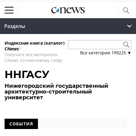
Разделы
Индексная книга (каталог)
CNews
*
Все категории
199225
▼
Получите все материалы
CNews по ключевому слову
ННГАСУ
Нижегородский государственный
архитектурно-строительный
университет
СОБЫТИЯ