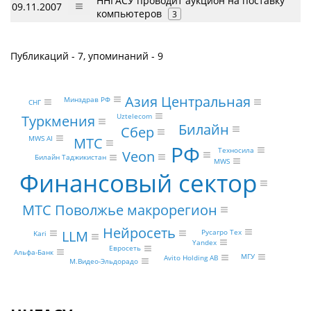
ННГАСУ проводит аукцион на поставку
09.11.2007
компьютеров
3
Публикаций - 7, упоминаний - 9
Азия Центральная
Минздрав РФ
СНГ
Uztelecom
Туркмения
Билайн
Сбер
MWS AI
МТС
РФ
Техносила
Veon
Билайн Таджикистан
MWS
Финансовый сектор
МТС Поволжье макрорегион
Нейросеть
LLM
Русагро Тех
Kari
Yandex
Евросеть
Альфа-Банк
МГУ
Avito Holding AB
М.Видео-Эльдорадо