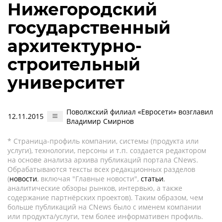
Нижегородский
государственный
архитектурно-
строительный
университет
Поволжский филиал «Евросети» возглавил
12.11.2015
Владимир Смирнов
* Страница-профиль компании, системы (продукта или
услуги), технологии, персоны и т.п. создается редактором
на основе анализа архива публикаций портала CNews.
Обрабатываются тексты всех редакционных разделов
(
новости
, включая "Главные новости",
статьи
,
аналитические обзоры рынков, интервью, а также
содержание партнёрских проектов). Таким образом, чем
больше публикаций на CNews было с именем компании
или продукта/услуги, тем более информативен профиль.