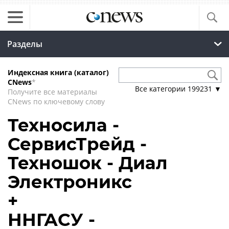
Разделы
Индексная книга (каталог)
CNews
*
Все категории
199231
▼
Получите все материалы
CNews по ключевому слову
Техносила -
СервисТрейд -
Техношок - Диал
Электроникс
+
ННГАСУ -