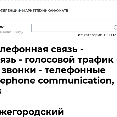
НФЕРЕНЦИИ
МАРКЕТ
ТЕХНИКА
НАУКА
ТВ
ws
*
по ключевому
Все категории
199092
елефонная связь -
язь - голосовой трафик 
звонки - телефонные
elephone communication,
s
ижегородский