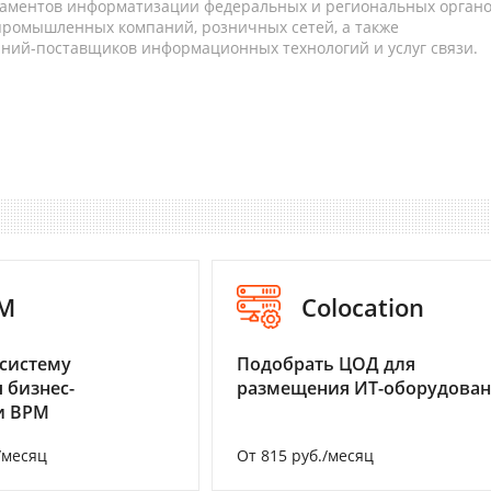
таментов информатизации федеральных и региональных орган
 промышленных компаний, розничных сетей, а также
аний-поставщиков информационных технологий и услуг связи.
M
Colocation
систему
Подобрать ЦОД для
 бизнес-
размещения ИТ-оборудова
и BPM
/месяц
От 815 руб./месяц