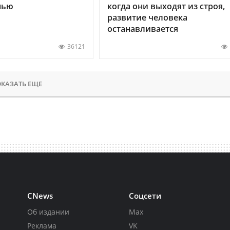
нью
когда они выходят из строя,
развитие человека
останавливается
36121
КАЗАТЬ ЕЩЕ
CNews
Соцсети
Об издании
Max
Реклама
VK