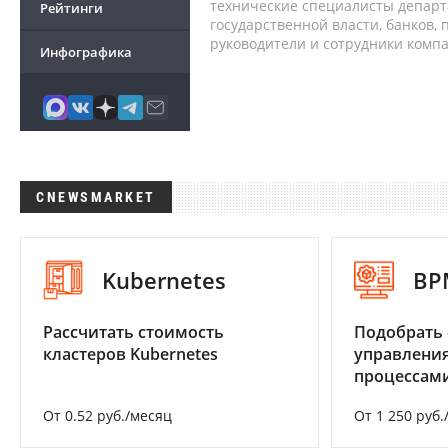
технические специалисты депар
Рейтинги
государственной власти, банков,
руководители и сотрудники комп
Инфографика
CNEWSMARKET
Kubernetes
BP
Рассчитать стоимость
Подобрать 
кластеров Kubernetes
управления
процессам
От 0.52 руб./месяц
От 1 250 руб.