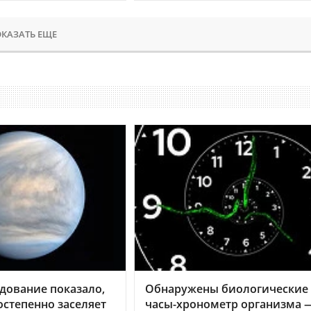
КАЗАТЬ ЕЩЕ
дование показало,
Обнаружены биологические
остепенно заселяет
часы-хронометр организма 