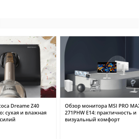
оса Dreame Z40
Обзор монитора MSI PRO MA
o: сухая и влажная
271PHW E14: практичность и
усилий
визуальный комфорт