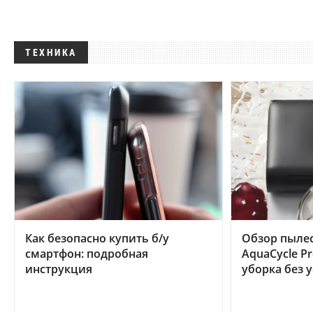
ТЕХНИКА
Как безопасно купить б/у
Обзор пылес
смартфон: подробная
AquaCycle Pr
инструкция
уборка без 