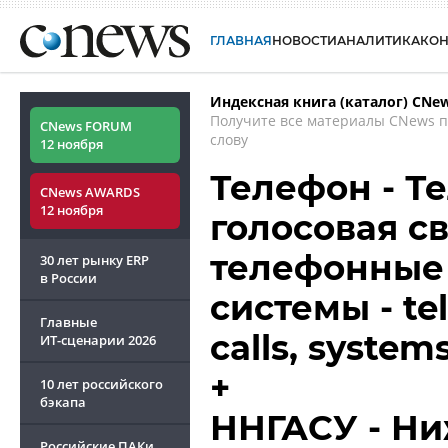
ГЛАВНАЯ
НОВОСТИ
АНАЛИТИКА
КО
Индексная книга (каталог) CNe
Получите все материалы CNews 
CNews FORUM
слову
12 ноября
Телефон - Т
CNews AWARDS
12 ноября
голосовая св
телефонные 
30 лет рынку ERP
в России
системы - t
Главные
calls, system
ИТ-сценарии
2026
+
10 лет российского
бэкапа
ННГАСУ - Н
Российские ПАКи