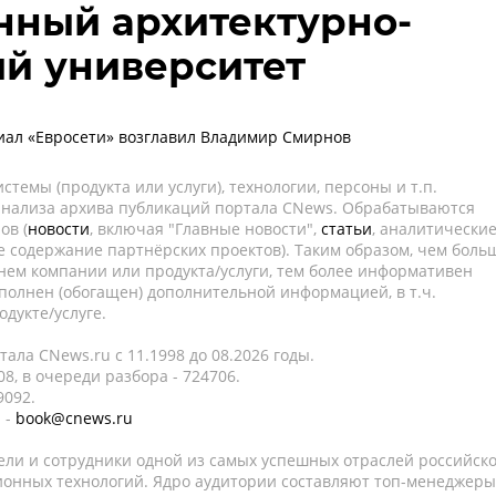
нный архитектурно-
й университет
ал «Евросети» возглавил Владимир Смирнов
темы (продукта или услуги), технологии, персоны и т.п.
 анализа архива публикаций портала CNews. Обрабатываются
ов (
новости
, включая "Главные новости",
статьи
, аналитически
е содержание партнёрских проектов). Таким образом, чем боль
нем компании или продукта/услуги, тем более информативен
полнен (обогащен) дополнительной информацией, в т.ч.
дукте/услуге.
ала CNews.ru c 11.1998 до 08.2026 годы.
8, в очереди разбора - 724706.
9092.
 -
book@cnews.ru
ели и сотрудники одной из самых успешных отраслей российск
онных технологий. Ядро аудитории составляют топ-менеджеры