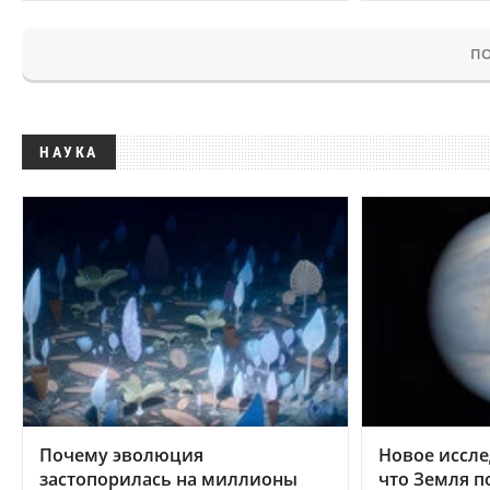
ПО
НАУКА
Почему эволюция
Новое иссле
застопорилась на миллионы
что Земля п