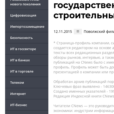
государстве
нового поколения
строительны
Цифровизация
Импортозамещение
12.11.2015
Поволжский фили
Безопасность
* Страница-профиль компании, сис
создается редактором на основе
ИТ в госсекторе
тексты всех редакционных раздел
обзоры рынков, интервью, а такж
ИТ в банках
публикаций на CNews было с име
профиль. Профиль может быть до
ИТ в торговле
презентацией о компании или про
Обработан архив публикаций порт
Телеком
Ключевых фраз выявлено - 146300
Создано именных указателей - 19
Интернет
Редакция Индексной книги CNews
ИТ-бизнес
Читатели CNews — это руководит
экономики: индустрии информаци