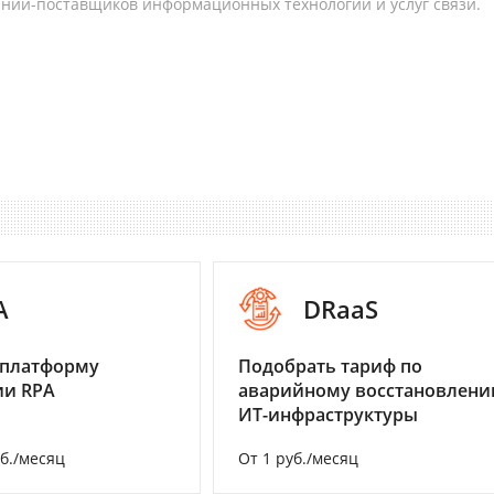
аний-поставщиков информационных технологий и услуг связи.
A
DRaaS
 платформу
Подобрать тариф по
ии RPA
аварийному восстановлен
ИТ-инфраструктуры
уб./месяц
От 1 руб./месяц