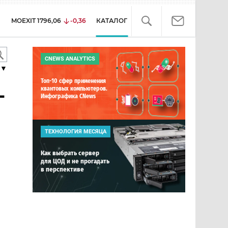
MOEXIT
1796,06
-0,36
КАТАЛОГ
CNEWS ANALYTICS
▼
Топ-10 сфер применения
-
квантовых компьютеров.
Инфографика CNews
ТЕХНОЛОГИЯ МЕСЯЦА
Как выбрать сервер
для ЦОД и не прогадать
в перспективе