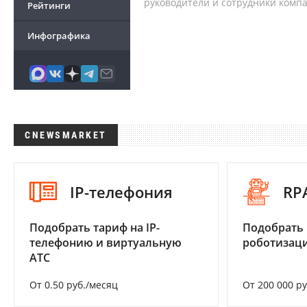
руководители и сотрудники комп
Рейтинги
Инфографика
CNEWSMARKET
IP-телефония
RP
Подобрать тариф на IP-
Подобрать
телефонию и виртуальную
роботизац
АТС
От 0.50 руб./месяц
От 200 000 р