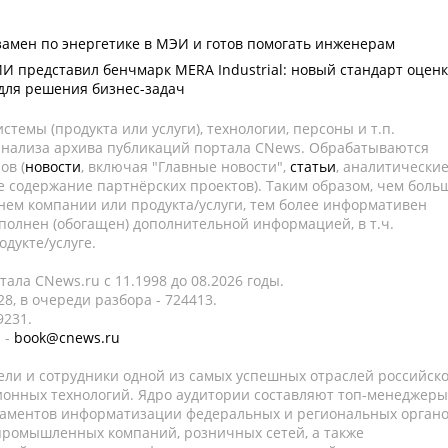
кзамен по энергетике в МЭИ и готов помогать инженерам
ИИ представил бенчмарк MERA Industrial: новый стандарт оцен
для решения бизнес-задач
темы (продукта или услуги), технологии, персоны и т.п.
 анализа архива публикаций портала CNews. Обрабатываются
ов (
новости
, включая "Главные новости",
статьи
, аналитически
е содержание партнёрских проектов). Таким образом, чем боль
нем компании или продукта/услуги, тем более информативен
полнен (обогащен) дополнительной информацией, в т.ч.
дукте/услуге.
ала CNews.ru c 11.1998 до 08.2026 годы.
8, в очереди разбора - 724413.
9231.
 -
book@cnews.ru
ели и сотрудники одной из самых успешных отраслей российск
онных технологий. Ядро аудитории составляют топ-менеджеры
таментов информатизации федеральных и региональных орган
 промышленных компаний, розничных сетей, а также