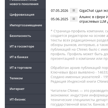
нового поколения
07.05.2026
GigaChat сдал э
Цифровизация
Альянс в сфере 
05.06.2025
отраслевых LLM 
Импортозамещение
* Страница-профиль компании, сис
создается редактором на основе
Безопасность
тексты всех редакционных раздел
обзоры рынков, интервью, а такж
ИТ в госсекторе
публикаций на CNews было с име
профиль. Профиль может быть до
ИТ в банках
презентацией о компании или про
ИТ в торговле
Обработан архив публикаций порт
Ключевых фраз выявлено - 146332
Создано именных указателей - 19
Телеком
Редакция Индексной книги CNews
Интернет
Читатели CNews — это руководит
экономики: индустрии информаци
ИТ-бизнес
технические специалисты депар
государственной власти, банков,