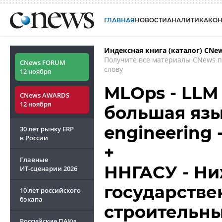
ГЛАВНАЯ
НОВОСТИ
АНАЛИТИКА
КО
Индексная книга (каталог) CNe
Получите все материалы CNews 
CNews FORUM
слову
12 ноября
MLOps - LLM 
CNews AWARDS
12 ноября
большая язы
engineering
30 лет рынку ERP
в России
+
Главные
ННГАСУ - Н
ИТ-сценарии
2026
государстве
10 лет российского
бэкапа
строительны
Российские ПАКи