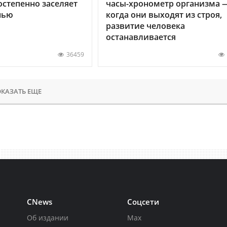
остепенно заселяет
часы-хронометр организма 
нью
когда они выходят из строя,
развитие человека
останавливается
36459
КАЗАТЬ ЕЩЕ
CNews
Соцсети
Об издании
Max