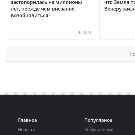
застопорилась на миллионы
что Земля п
лет, прежде чем внезапно
Венеру жиз
возобновиться?
2479
ПО
Главное
Популярное
Новости
Конференции