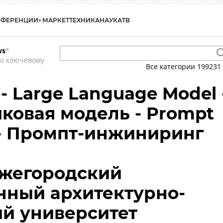
НФЕРЕНЦИИ
МАРКЕТ
ТЕХНИКА
НАУКА
ТВ
ws
*
по ключевому
Все категории
199231
- Large Language Model 
ковая модель - Prompt
 - Промпт-инжиниринг
ижегородский
нный архитектурно-
й университет