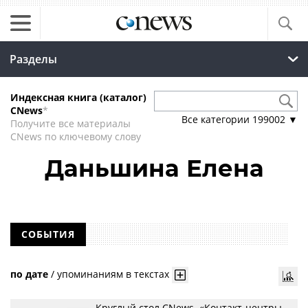
Разделы
Индексная книга (каталог)
CNews
*
Все категории
199002
▼
Получите все материалы
CNews по ключевому слову
Даньшина Елена
СОБЫТИЯ
по дате
/
упоминаниям в текстах
Круглый стол CNews. «Контакт-центры