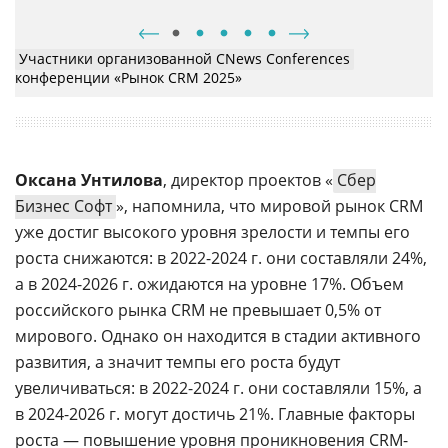
Оксана Унтилова, директор проектов «Сбер Бизнес Софт»: В
«ТеДо»: Важными составляющими современной CRM являются
настоящее время уровень проникновения CRM-систем —
Тимофей Русских, ИТ-директор Моситалмед: Самым сложным
использование
no/low-code
, ИИ и
машинного обучения
около 30%
оказалось собрать команду для внедрения
Участники организованной CNews Conferences
конференции «Рынок CRM 2025»
Оксана Унтилова
, директор проектов «
Сбер
Бизнес Софт
», напомнила, что мировой рынок CRM
уже достиг высокого уровня зрелости и темпы его
роста снижаются: в 2022-2024 г. они составляли 24%,
а в 2024-2026 г. ожидаются на уровне 17%. Объем
российского рынка CRM не превышает 0,5% от
мирового. Однако он находится в стадии активного
развития, а значит темпы его роста будут
увеличиваться: в 2022-2024 г. они составляли 15%, а
в 2024-2026 г. могут достичь 21%. Главные факторы
роста — повышение уровня проникновения CRM-