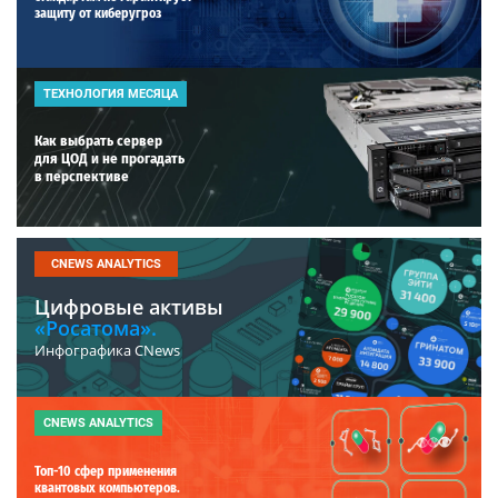
защиту от киберугроз
ТЕХНОЛОГИЯ МЕСЯЦА
Как выбрать сервер
для ЦОД и не прогадать
в перспективе
CNEWS ANALYTICS
Цифровые активы
«Росатома».
Инфографика CNews
CNEWS ANALYTICS
Топ-10 сфер применения
квантовых компьютеров.