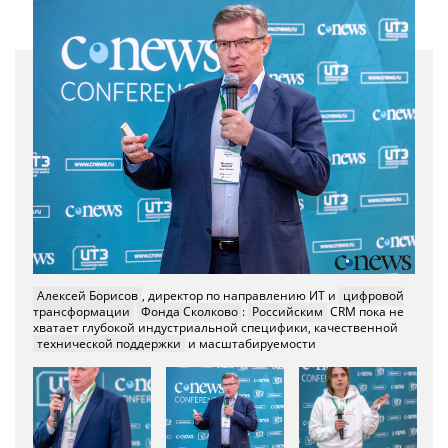
Алексей Борисов
, директор по направлению ИТ и
цифровой
трансформации
Фонда Сколково
:
Российским
CRM пока не
хватает глубокой индустриальной специфики, качественной
Николай Ермачков
, директор по развитию ИТ-сервисов
технической поддержки
и масштабируемости
розничного бизнеса УК «Альфа – Капитал»: Главная задача —
сделать так, чтобы
ИИ-решения
были доступны всем
сотрудникам, и они могли использовать их для решения
большинства задач
Екатерина Бухарова
, менеджер технологической практики