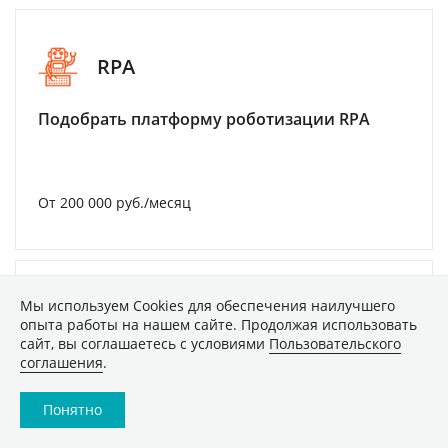
RPA
Подобрать платформу роботизации RPA
От 200 000 руб./месяц
Мы используем Сookies для обеспечения наилучшего
Email-рассылки
опыта работы на нашем сайте. Продолжая использовать
сайт, вы соглашаетесь с условиями
Пользовательского
соглашения
.
Выбор сервиса для почтовых рассылок
Понятно