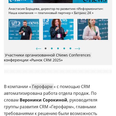
Вероника Сорокина
, руководитель группы развития CRM
Анастасия Борщева, директор по развитию «Информюнити»:
«Герофарм»: Сегодня руководитель может в любой момент
Наша компания — платиновый партнер «
Битрикс 24
»
запросить данные о продажах по сотруднику, бренду,
территории или каналу
Анна Болтенкова
, начальник отдела развития системы
управления
бизнес-процессами
банка
«
Синара
»: На
настоящий момент с помощью CRM
Elma 365
автоматизирован полный цикл обслуживания клиентов
Участники организованной CNews Conferences
конференции «Рынок CRM 2025»
В компании «
Герофарм
» с помощью CRM
автоматизирована работа отдела продаж. По
словам
Вероники Сорокиной
, руководителя
группы развития CRM «Герофарм», главными
требованиями к решению были возможность