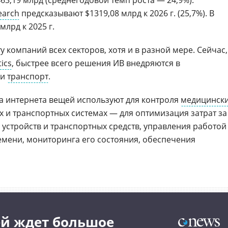
63,19 млрд (среднегодовой темп роста — 24,9%).
earch
предсказывают $1319,08 млрд к 2026 г. (25,7%). В
млрд к 2025 г.
 компаний всех секторов, хотя и в разной мере. Сейчас,
tics
, быстрее всего решения ИВ внедряются в
и
транспорт
.
а интернета вещей используют для контроля
медицинск
 и транспортных системах — для оптимизация затрат за
 устройств и транспортных средств, управления работой
мени, мониторинга его состояния, обеспечения
й ждет большое