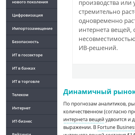
производства или
нового поколения
стремительно раст
Цифровизация
одновременно раст
Импортозамещение
интернета вещей, 
несовместимостью
Безопасность
ИВ-решений.
ИТ в госсекторе
ИТ в банках
ИТ в торговле
Динамичный рыно
Телеком
По прогнозам аналитиков, ры
Интернет
количественном (согласно п
интернета вещей
удвоится и д
ИТ-бизнес
выражении. В
Fortune Business
Рейтинги