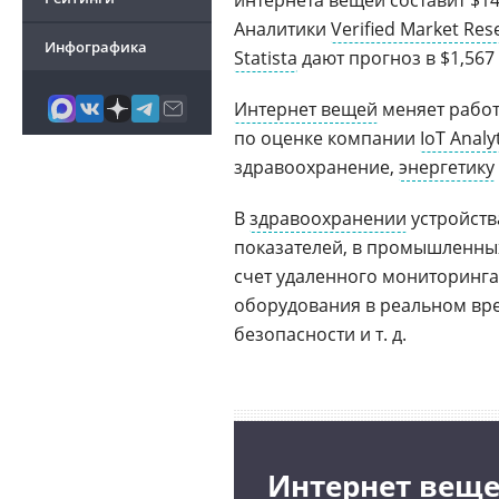
интернета вещей составит $14
Аналитики
Verified Market Res
Инфографика
Statista
дают прогноз в $1,567 
Интернет вещей
меняет работу
по оценке компании
IoT Analy
здравоохранение,
энергетику
В
здравоохранении
устройств
показателей, в промышленных
счет удаленного мониторинга
оборудования в реальном вре
безопасности и т. д.
Интернет веще