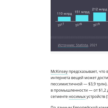
Источник: Statista
, 2021
McKinsey
предсказывает, что в
интернета вещей может дости
пессимистичной — $3,9 трлн)
в промышленности — от $1,2 до
сегменте
носимых
устройств ($
По данным
Европейской ком