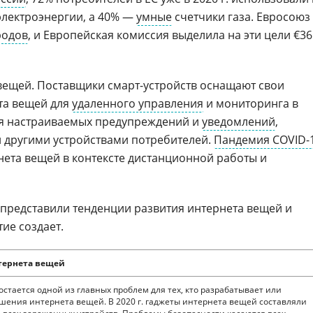
лектроэнергии, а 40% —
умные
счетчики газа. Евросоюз
родов
, и Европейская комиссия выделила на эти цели €36
 вещей. Поставщики смарт-устройств оснащают свои
та вещей для
удаленного управления
и мониторинга в
я настраиваемых предупреждений и
уведомлений
,
 другими устройствами потребителей.
Пандемия COVID-
нета вещей в контексте дистанционной работы и
 представили тенденции развития интернета вещей и
ие создает.
тернета вещей
остается одной из главных проблем для тех, кто разрабатывает или
шения интернета вещей. В 2020 г. гаджеты интернета вещей составляли