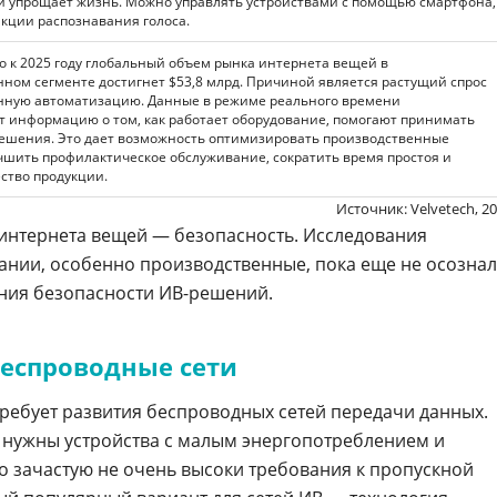
 и упрощает жизнь. Можно управлять устройствами с помощью смартфона,
кции распознавания голоса.
о к 2025 году глобальный объем рынка интернета вещей в
ном сегменте достигнет $53,8 млрд. Причиной является растущий спрос
ную автоматизацию. Данные в режиме реального времени
т информацию о том, как работает оборудование, помогают принимать
ешения. Это дает возможность оптимизировать производственные
чшить профилактическое обслуживание, сократить время простоя и
ство продукции.
Источник: Velvetech, 2
интернета вещей — безопасность. Исследования
ании, особенно производственные, пока еще не осозна
ния безопасности ИВ-решений.
беспроводные сети
ребует развития беспроводных сетей передачи данных.
 нужны устройства с малым энергопотреблением и
о зачастую не очень высоки требования к пропускной