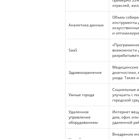
примерно 33% 
отраслей, же
Объем собира
инструменты д
Аналитика данных
искусственны
и оптимизиро
«Программное
SaaS
возможности д
разрабатыват
Медицинские 
Здравоохранение
диагностики,
ухода. Также 
Социальные а
Умные города
улучшить с п
городской сре
Удаленное
Интернет вещ
управление
дом, офис или
оборудованием
удаленной ра
Внедрение ин