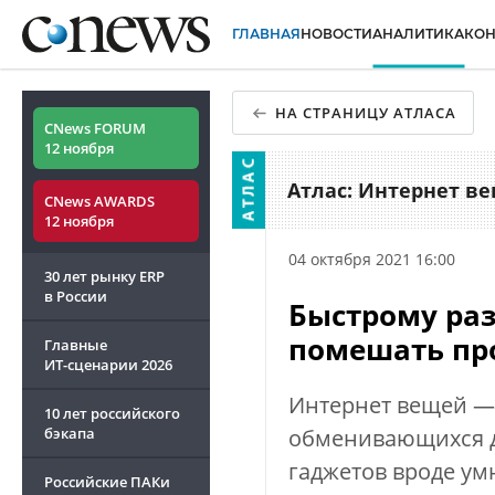
ГЛАВНАЯ
НОВОСТИ
АНАЛИТИКА
КО
НА СТРАНИЦУ АТЛАСА
CNews FORUM
12 ноября
Атлас: Интернет ве
CNews AWARDS
12 ноября
04 октября 2021 16:00
30 лет рынку ERP
в России
Быстрому ра
помешать пр
Главные
ИТ-сценарии
2026
Интернет вещей — 
10 лет российского
бэкапа
обменивающихся д
гаджетов вроде ум
Российские ПАКи