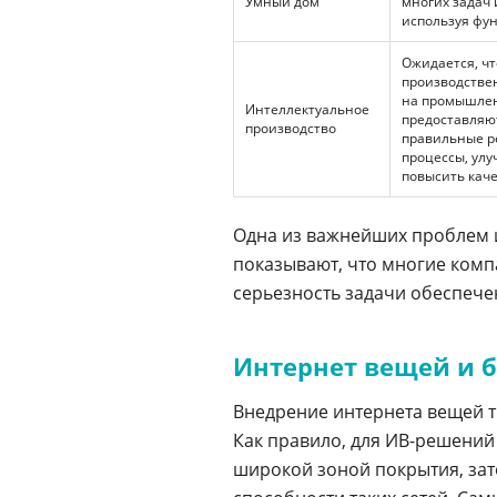
Умный дом
многих задач
используя фун
Ожидается, чт
производствен
на промышлен
Интеллектуальное
предоставляю
производство
правильные р
процессы, улу
повысить каче
Одна из важнейших проблем 
показывают, что многие комп
серьезность задачи обеспече
Интернет вещей и 
Внедрение интернета вещей т
Как правило, для ИВ-решений
широкой зоной покрытия, зат