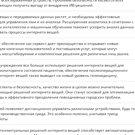
всех зараженных устройств. Проблемы безопасности касаются всех
лающих получить выгоду от внедрения ИВ-решений.
емых и передаваемых данных растет, и необходимы эффективные
ля управления ими и их анализа. Расширенная аналитика в сочетании с
м интеллектом и машинным обучением поможет ускорить анализ данных
вать процессы интернета вещей.
 обеспечение как сервис» дает преимущества и открывает новые
ля конечных пользователей и поставщиков услуг, которые могут
ь масштабируемые и комплексные решения для различных ниш рынка.
учреждения все больше используют решения интернета вещей для
 мониторинга состояния пациентов, обеспечения послеоперационного
интернет вещей также выводит на новый уровень телемедицину.
спекты и безопасность, качество жизни в целом можно значительно
омощью решений интернета вещей. Они станут основой для оптимизации
ды и эффективного преодоления повседневных городских проблем.
ей позволяет дистанционно управлять различными устройствами, будь то
 производственная среда. Это особенно полезно, учитывая тренд
боты.
теллектуальных решений интернета вещей способствует автоматизации